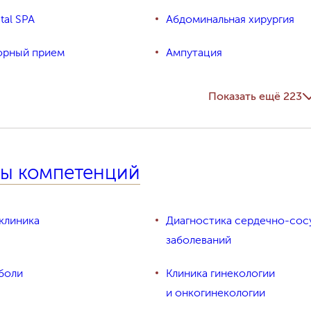
al SPA
Абдоминальная хирургия
орный прием
Ампутация
иология
Аппаратная косметология
Показать ещё 223
огия
Артроскопия суставов
нсплантация зубов
Банк донорской спермы, о
ы компетенций
и эмбрионов
 молочных желез
Биохимия
клиника
Диагностика сердечно-сос
огия
Вестибулология, отоневрол
заболеваний
(лаборатория равновесия)
боли
Клиника гинекологии
а зубы
Внутрибрюшинная химиоте
и онкогинекологии
при раке яичников