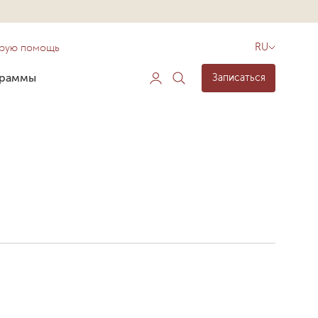
орую помощь
RU
граммы
Записаться