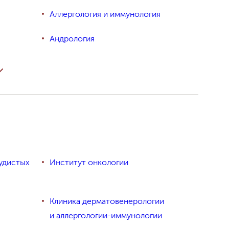
Аллергология и иммунология
Андрология
Аппаратные методики омоложения
Аудиология
оцитов
Бариатрическая хирургия в клинике
коррекции веса
Боковой амиотрофический склероз
удистых
Институт онкологии
огия
Взрослая психиатрия
и психотерапия
Клиника дерматовенерологии
рапия
Восстановительное лечение
и аллергологии-иммунологии