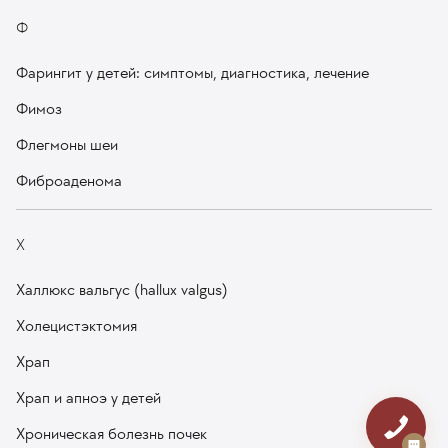
Ф
Фарингит у детей: симптомы, диагностика, лечение
Фимоз
Флегмоны шеи
Фиброаденома
Х
Халлюкс вальгус (hallux valgus)
Холецистэктомия
Храп
Храп и апноэ у детей
Хроническая болезнь почек