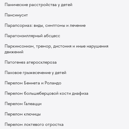
Панические расстройства у детей
Пансинусит
Парапсориаз: виды, симптомы и лечение
Паратонзиллярный абсцесс
Паркинсонизм, тремор, дистония и иные нарушения
движений
Патогенез атеросклероза
Паховое грыжесечение у детей
Перелом Беннета и Роландо
Перелом большеберцовой кости диафиза
Перелом Галеацци
Перелом ключицы
Перелом локтевого отростка