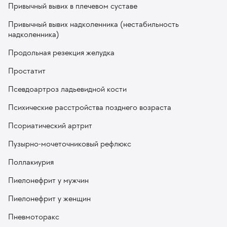
Привычный вывих в плечевом суставе
Привычный вывих надколенника (нестабильность
надколенника)
Продольная резекция желудка
Простатит
Псевдоартроз ладьевидной кости
Психические расстройства позднего возраста
Псориатический артрит
Пузырно-мочеточниковый рефлюкс
Поллакиурия
Пиелонефрит у мужчин
Пиелонефрит у женщин
Пневмоторакс