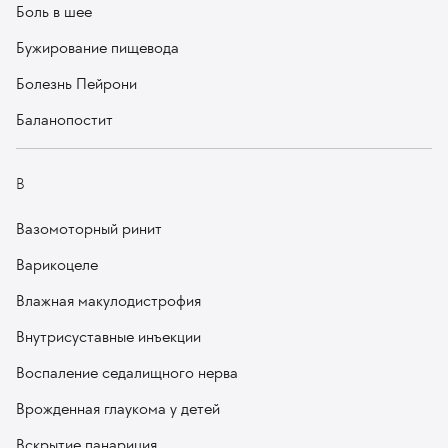
Боль в шее
Бужирование пищевода
Болезнь Пейрони
Баланопостит
В
Вазомоторный ринит
Варикоцеле
Влажная макулодистрофия
Внутрисуставные инъекции
Воспаление седалищного нерва
Врожденная глаукома у детей
Вскрытие панариция