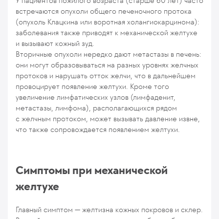
У пациентов пожилого возраста (старше 60 лет) часто
встречаются опухоли общего печеночного протока
(опухоль Клацкина или воротная холангиокарцинома):
заболевания также приводят к механической желтухе
и вызывают кожный зуд.
Вторичные опухоли нередко дают метастазы в печень:
они могут образовываться на разных уровнях желчных
протоков и нарушать отток желчи, что в дальнейшем
провоцирует появление желтухи. Кроме того
увеличение лимфатических узлов (лимфаденит,
метастазы, лимфома), располагающихся рядом
с желчным протоком, может вызывать давление извне,
что также сопровождается появлением желтухи.
Симптомы при механической
желтухе
Главный симптом — желтизна кожных покровов и склер.