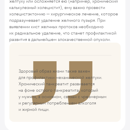
желтуху или осложняется ею (например, хронический
калькулезный холецистит), ему важно провести
холецистэктомию — хирургическое лечение, которое
подразумевает удаление желчного пузыря. При
выявлении кист желчных протоков необходимо
их радикальное удаление, что станет профилактикой
развития в дальнейшем злокачественной опухоли.
Здоровый образ жизни также важен
для профилактики механической желтухи.
Хронический панкреатит развивается
на фоне острого панкреатита, который
у мужчин, в основном, связан с чрезмерным
и регулярным потреблением алкоголя
и жирной пищи.