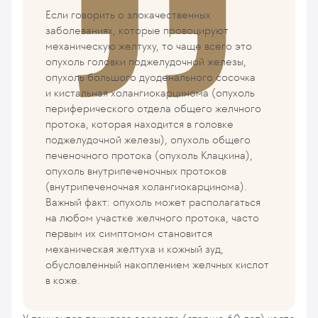
Если говорить о злокачественных
заболеваниях, которые провоцируют
механическую желтуху, то чаще всего это
опухоль головки поджелудочной железы,
опухоль большого дуоденального сосочка
и кистальная холангиокарцинома (опухоль
периферического отдела общего желчного
протока, которая находится в головке
поджелудочной железы), опухоль общего
печеночного протока (опухоль Клацкина),
опухоль внутрипеченочных протоков
(внутрипеченочная холангиокарцинома).
Важный факт: опухоль может располагаться
на любом участке желчного протока, часто
первым их симптомом становится
механическая желтуха и кожный зуд,
обусловленный накоплением желчных кислот
в коже.