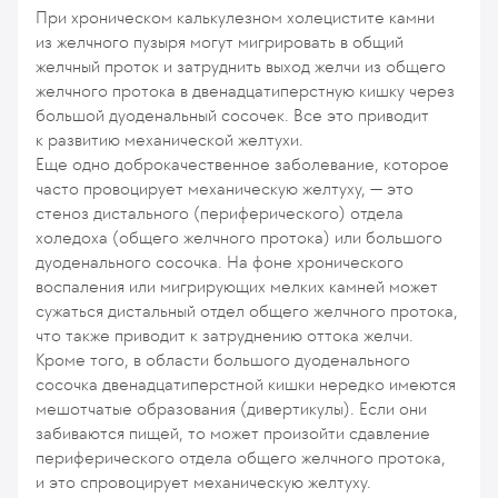
При хроническом калькулезном холецистите камни
из желчного пузыря могут мигрировать в общий
желчный проток и затруднить выход желчи из общего
желчного протока в двенадцатиперстную кишку через
большой дуоденальный сосочек. Все это приводит
к развитию механической желтухи.
Еще одно доброкачественное заболевание, которое
часто провоцирует механическую желтуху, — это
стеноз дистального (периферического) отдела
холедоха (общего желчного протока) или большого
дуоденального сосочка. На фоне хронического
воспаления или мигрирующих мелких камней может
сужаться дистальный отдел общего желчного протока,
что также приводит к затруднению оттока желчи.
Кроме того, в области большого дуоденального
сосочка двенадцатиперстной кишки нередко имеются
мешотчатые образования (дивертикулы). Если они
забиваются пищей, то может произойти сдавление
периферического отдела общего желчного протока,
и это спровоцирует механическую желтуху.