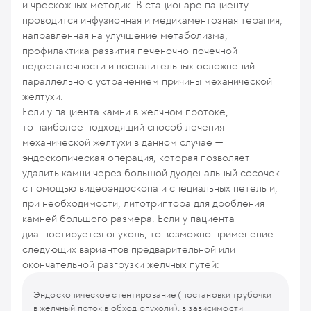
и чрескожных методик. В стационаре пациенту
проводится инфузионная и медикаментозная терапия,
направленная на улучшение метаболизма,
профилактика развития печеночно-почечной
недостаточности и воспалительных осложнений
параллельно с устранением причины механической
желтухи.
Если у пациента камни в желчном протоке,
то наиболее подходящий способ лечения
механической желтухи в данном случае —
эндоскопическая операция, которая позволяет
удалить камни через большой дуоденальный сосочек
с помощью видеоэндоскопа и специальных петель и,
при необходимости, литотриптора для дробления
камней большого размера. Если у пациента
диагностируется опухоль, то возможно применение
следующих вариантов предварительной или
окончательной разгрузки желчных путей:
Эндоскопическое стентирование (постановки трубочки
в желчный поток в обход опухоли), в зависимости