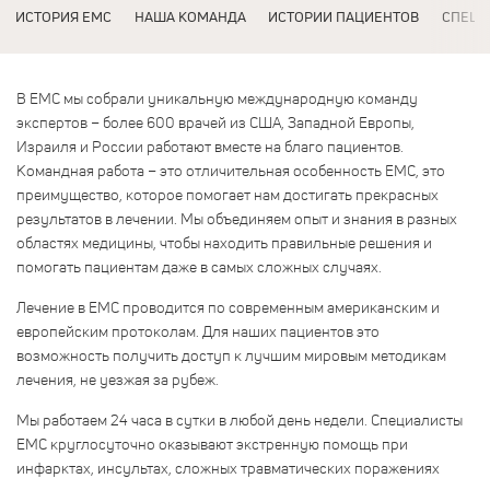
ИСТОРИЯ EMC
НАША КОМАНДА
ИСТОРИИ ПАЦИЕНТОВ
СПЕЦИ
В EMC мы собрали уникальную международную команду
экспертов – более 600 врачей из США, Западной Европы,
Израиля и России работают вместе на благо пациентов.
Командная работа – это отличительная особенность EMC, это
преимущество, которое помогает нам достигать прекрасных
результатов в лечении. Мы объединяем опыт и знания в разных
областях медицины, чтобы находить правильные решения и
помогать пациентам даже в самых сложных случаях.
Лечение в EMC проводится по современным американским и
европейским протоколам. Для наших пациентов это
возможность получить доступ к лучшим мировым методикам
лечения, не уезжая за рубеж.
Мы работаем 24 часа в сутки в любой день недели. Специалисты
EMC круглосуточно оказывают экстренную помощь при
инфарктах, инсультах, сложных травматических поражениях