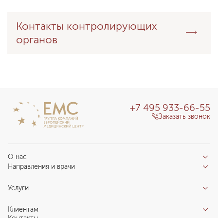
Контакты контролирующих
органов
+7 495 933-66-55
Заказать звонок
О нас
Направления и врачи
Отзывы пациентов
Врачи
О клинике
Услуги
Направления
Благотворительный фонд «Благодеяние»
Услуги
Центры компетенций
Клиентам
Новости
Индивидуальный план здоровья