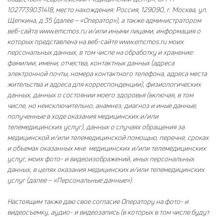
1027739031418, место нахождения: Россия, 129090, г. Москва, ул.
Щепкина, д.35 (далее – «Оператор»), а также администратором
веб-сайта
www.emcmos.ru
и/или иными лицами, информация о
которых представлена на веб-сайте
www.emcmos.ru
моих
персональных данных, в том числе на обработку и хранение:
фамилии, имени, отчества, контактных данных (адреса
электронной почты, номера контактного телефона, адреса места
жительства и адреса для корреспонденции), физиологических
данных, данных о состоянии моего здоровья (включая, в том
числе, но неисключительно, анамнез, диагноз и иные данные,
полученные в ходе оказания медицинских и/или
телемедицинских услуг), данных о случаях обращения за
медицинской и/или телемедицинской помощью, перечне, сроках
и объемах оказанных мне медицинских и/или телемедицинских
услуг, моих фото- и видеоизображений, иных персональных
данных, в целях оказания медицинских и/или телемедицинских
услуг (далее – «Персональные данные»).
Настоящим также даю свое согласие Оператору на фото- и
видеосъемку, аудио- и видеозапись (в которых в том числе будут