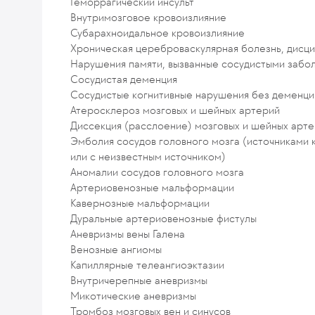
Геморрагический инсульт
Внутримозговое кровоизлияние
Субарахноидальное кровоизлияние
Хроническая цереброваскулярная болезнь, дисц
Нарушения памяти, вызванные сосудистыми забо
Сосудистая деменция
Сосудистые когнитивные нарушения без деменци
Атеросклероз мозговых и шейных артерий
Диссекция (расслоение) мозговых и шейных арт
Эмболия сосудов головного мозга (источниками к
или с неизвестным источником)
Аномалии сосудов головного мозга
Артериовенозные мальформации
Кавернозные мальформации
Дуральные артериовенозные фистулы
Аневризмы вены Галена
Венозные ангиомы
Капиллярные телеангиоэктазии
Внутричерепные аневризмы
Микотические аневризмы
Тромбоз мозговых вен и синусов