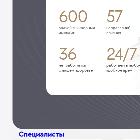
600
57
врачей с мировыми
направлений
именами
лечения
36
24/7
лет заботимся
работаем в любо
о вашем здоровье
удобное время
Специалисты