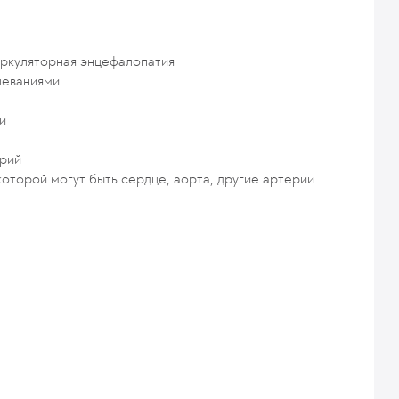
иркуляторная энцефалопатия
леваниями
и
ерий
оторой могут быть сердце, аорта, другие артерии