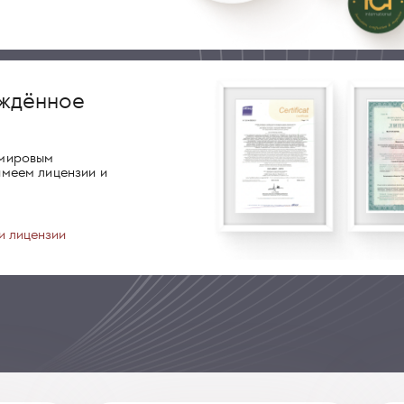
ждённое
о
 мировым
имеем лицензии и
и лицензии