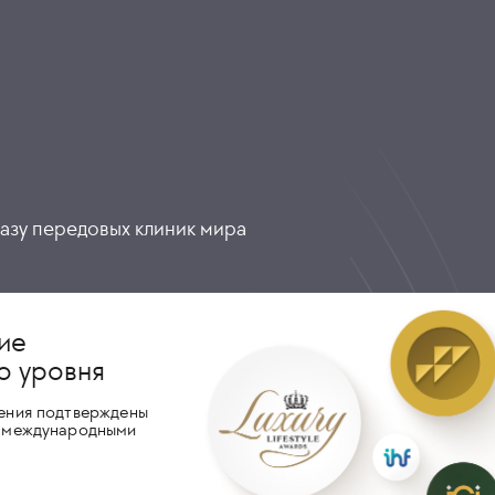
разу передовых клиник мира
ие
о уровня
ения подтверждены
 международными