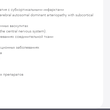
тия с субкортикальными инфарктами
bral autosomal dominant arteriopathy with subcortical
мных васкулитах
the central nervous system).
леваниях соединительной ткани
кционных заболеваниях
а
я
ых препаратов