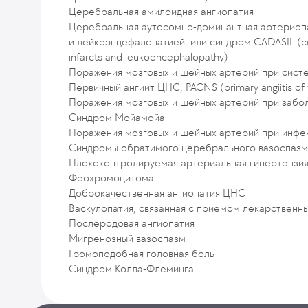
Церебральная амилоидная ангиопатия
Церебральная аутосомно-доминантная артериопа
и лейкоэнцефалопатией, или синдром CADASIL (cere
infarcts and leukoencephalopathy)
Поражения мозговых и шейных артерий при систе
Первичный ангиит ЦНС, PACNS (primary angiitis of 
Поражения мозговых и шейных артерий при забо
Синдром Мойамойа
Поражения мозговых и шейных артерий при инфе
Синдромы обратимого церебрального вазоспазм
Плохоконтролируемая артериальная гипертензи
Феохромоцитома
Доброкачественная ангиопатия ЦНС
Васкулопатия, связанная с приемом лекарственн
Послеродовая ангиопатия
Мигренозный вазоспазм
Громоподобная головная боль
Синдром Колла-Флеминга