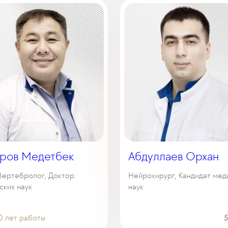
иров Медетбек
Абдуллаев Орхан
 Вертебролог, Доктор
Нейрохирург, Кандидат мед
ских наук
наук
0 лет работы
5