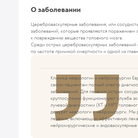
О заболевании
Цереброваскулярные заболевания, или сосудисты
заболеваний, которые проявляются поражением с
к повреждению вещества головного мозга.
Среди острых цереброваскулярных заболеваний н
по частоте причиной смертности и одной из глав
Клиника неврологии и нейрохирургии Е
своим пациентам полный спектр диагно
заболеваний. Для лечения острых сосуд
круглосуточно функционируют служба э
лучевой диагностики (КТ и МРТ головно
дежурят неврологи и нейрохирурги. Мы
лечения, включающим эффективную лек
нейрохирургические и эндоваскулярные