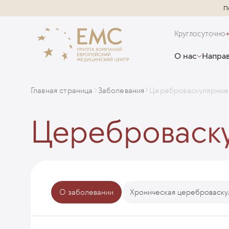
П
Круглосуточно
О нас
Направ
Главная страница
Заболевания
Цереброваскулярные
Цереброваску
О заболевании
Хроническая цереброваску