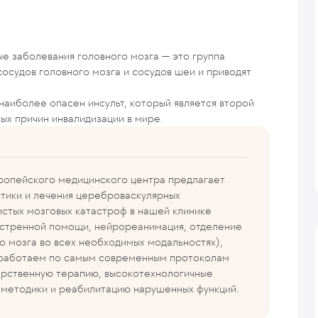
е заболевания головного мозга — это группа
осудов головного мозга и сосудов шеи и приводят
аиболее опасен инсульт, который является второй
ных причин инвалидизации в мире.
вропейского медицинского центра предлагает
стики и лечения цереброваскулярных
истых мозговых катастроф в нашей клинике
кстренной помощи, нейрореанимация, отделение
го мозга во всех необходимых модальностях),
 работаем по самым современным протоколам
арственную терапию, высокотехнологичные
 методики и реабилитацию нарушенных функций.