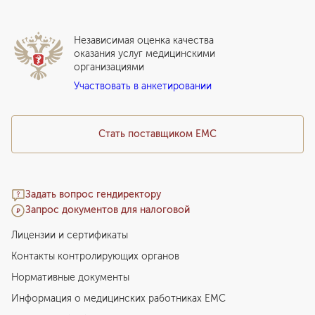
Локальный этический комитет
Прикрепление к EMC
Дистанционные услуги
Инвесторам
Истории лечения
ВЛЭК
Независимая оценка качества
Программы привилегий
Прайс-лист
оказания услуг медицинскими
организациями
Подарочный сертификат EMC
Участвовать в анкетировании
Медицинский туризм
Стать поставщиком ЕМС
Задать вопрос гендиректору
Запрос документов для налоговой
Лицензии и сертификаты
Контакты контролирующих органов
Нормативные документы
Информация о медицинских работниках EMC