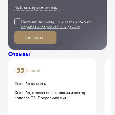
Выбрать время звонка
Переливание компонентов крови в отделении
онкологии
1 422
у. е.
135 090
₽
Нажимая на кнопку, я принимаю
условия
обработки персональных данных
Модификация противоопухолевого лечения
(одна процедура)
Записаться
453
у. е.
43 035
₽
Отзывы
Сергей Т.
Спасибо за жизнь
Ле
Спасибо, отделение онкологии и доктор
В 
Копосов ПВ. Продолжаю жить.
са
пр
та
по