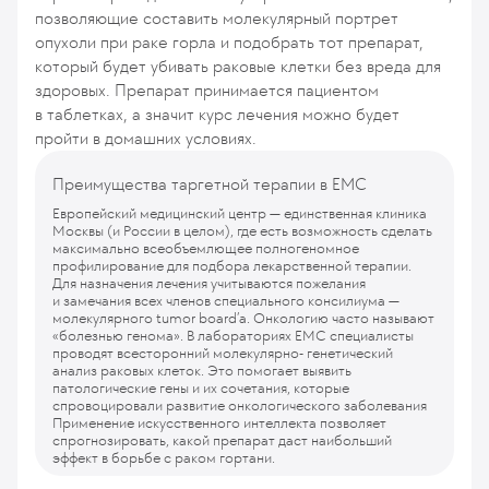
позволяющие составить молекулярный портрет
опухоли при раке горла и подобрать тот препарат,
который будет убивать раковые клетки без вреда для
здоровых. Препарат принимается пациентом
в таблетках, а значит курс лечения можно будет
пройти в домашних условиях.
Преимущества таргетной терапии в ЕМС
Европейский медицинский центр — единственная клиника
Москвы (и России в целом), где есть возможность сделать
максимально всеобъемлющее полногеномное
профилирование для подбора лекарственной терапии.
Для назначения лечения учитываются пожелания
и замечания всех членов специального консилиума —
молекулярного tumor board’а. Онкологию часто называют
«болезнью генома». В лабораториях ЕМС специалисты
проводят всесторонний молекулярно- генетический
анализ раковых клеток. Это помогает выявить
патологические гены и их сочетания, которые
спровоцировали развитие онкологического заболевания
Применение искусственного интеллекта позволяет
спрогнозировать, какой препарат даст наибольший
эффект в борьбе с раком гортани.