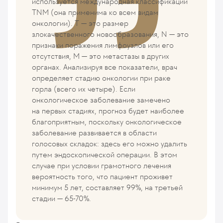
используется международная классификации
TNM (она применима ко всем видам
онкологии). T — это размер
злокачественного новообразования, N — это
признаки поражения лимфоузлов или его
отсутствия, M — это метастазы в других
органах. Анализируя все показатели, врач
определяет стадию онкологии при раке
горла (всего их четыре). Если
онкологическое заболевание замечено
на первых стадиях, прогноз будет наиболее
благоприятным, поскольку онкологическое
заболевание развивается в области
голосовых складок: здесь его можно удалить
путем эндоскопической операции. В этом
случае при условии грамотного лечения
вероятность того, что пациент проживет
минимум 5 лет, составляет 99%, на третьей
стадии — 65-70%.