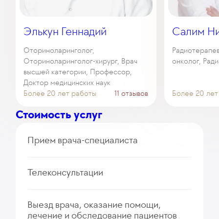
Элькун Геннадий
Салим Ни
Оториноларинголог,
Радиотерапев
Оториноларинголог-хирург, Врач
онколог, Рад
высшей категории, Профессор,
Доктор медицинских наук
Более 20 лет работы
11 отзывов
Более 20 лет
Стоимость услуг
Прием врача-специалиста
Прием (осмотр, консультация) врача онколога-
Телеконсультации
радиолога (первичный, повторный)
340
у. е.
32 300
₽
Дистанционная интерпретация результатов
Выезд врача, оказание помощи,
Ежедневное сопровождение/консультирование
ПЭТ-КТ из другого ЛПУ
лечение и обследование пациентов
пациента лечащим врачом в рамках
255
у. е.
24 225
₽