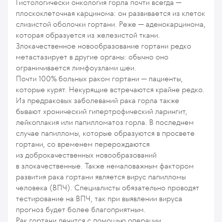
Гистологически онкология горла почти всегда —
плоскоклеточная карцинома: он развивается из клеток
слизистой оболочки гортани. Реже — аденокарцинома,
которая образуется из железистой ткани.
Злокачественное новообразование гортани редко
метастазирует в другие органы: обычно оно
ограничивается лимфоузлами шеи.
Почти 100% больных раком гортани — пациенты,
которые курят. Некурящие встречаются крайне редко.
Из предраковых заболеваний рака горла также
бывают хронический гипертрофический ларингит,
лейкоплакия или папилломатоз горла. В последнем
случае папилломы, которые образуются в просвете
гортани, со временем перерождаются
из доброкачественных новообразований
в злокачественные. Также немаловажным фактором
развития рака гортани является вирус папилломы
человека (ВПЧ). Специалисты обязательно проводят
тестирование на ВПЧ, так при выявлении вируса
прогноз будет более благоприятным.
Рак гортани лечится с помощью операции,