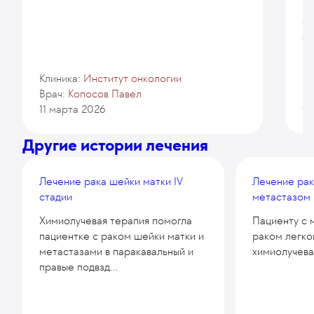
вы
От
е
Клиника:
Институт онкологии
Кл
Врач:
Копосов Павел
Вр
11 марта 2026
9 
Другие истории лечения
Лечение рака шейки матки IV
Лечение рак
стадии
метастазом 
Химиолучевая терапия помогла
Пациенту с 
пациентке с раком шейки матки и
раком легко
метастазами в паракавальный и
химиолучевая
правые подвзд...