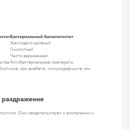
остит
Бактериальный баланопостит
Желтовато-зелёный
Гнилостный
Часто выраженная
ства
Антибактериальные препараты
биотиков, при диабете, иммунодефиците или
и раздражение
постита. Оно свидетельствует о воспалении и