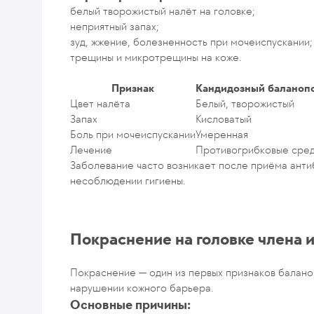
белый творожистый налёт на головке;
неприятный запах;
зуд, жжение, болезненность при мочеиспускании;
трещины и микротрещины на коже.
Признак
Кандидозный баланоп
Цвет налёта
Белый, творожистый
Запах
Кисловатый
Боль при мочеиспускании
Умеренная
Лечение
Противогрибковые сред
Заболевание часто возникает после приёма анти
несоблюдении гигиены.
Покраснение на головке члена 
Покраснение — один из первых признаков балано
нарушении кожного барьера.
Основные причины: