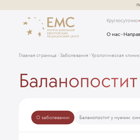
П
Круглосуточно
О нас
Направ
Главная страница
Заболевания
Урологическая клиник
Баланопостит
О заболевании
Баланопостит у мужчин: си