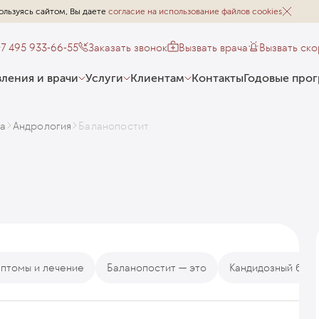
ользуясь сайтом, Вы даете
согласие на использование файлов cookies
+7 495 933-66-55
Заказать звонок
Вызвать врача
Вызвать ск
ления и врачи
Услуги
Клиентам
Контакты
Годовые про
а
Андрология
Баланопостит
мптомы и лечение
Баланопостит — это
Кандидозный бал