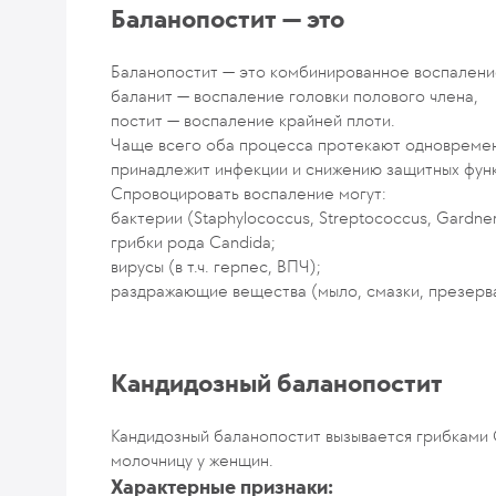
Баланопостит — это
Баланопостит — это комбинированное воспаление
баланит — воспаление головки полового члена,
постит — воспаление крайней плоти.
Чаще всего оба процесса протекают одновремен
принадлежит инфекции и снижению защитных функ
Спровоцировать воспаление могут:
бактерии (
Staphylococcus, Streptococcus, Gardne
грибки рода
Candida;
вирусы (в т.ч. герпес, ВПЧ);
раздражающие вещества (мыло, смазки, презерв
Кандидозный баланопостит
Кандидозный баланопостит вызывается грибками C
молочницу у женщин.
Характерные признаки: