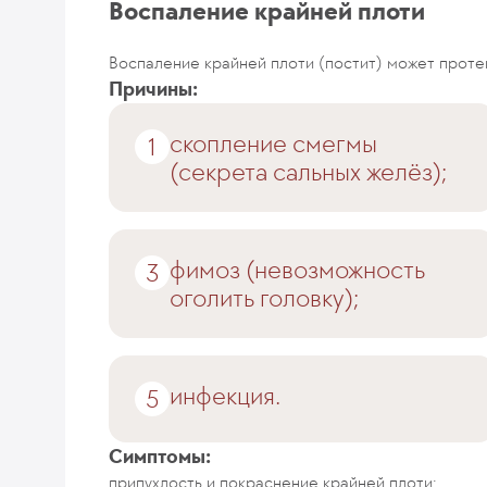
Воспаление крайней плоти
Воспаление крайней плоти (постит) может протек
Причины:
скопление смегмы
(секрета сальных желёз);
фимоз (невозможность
оголить головку);
инфекция.
Симптомы:
припухлость и покраснение крайней плоти;