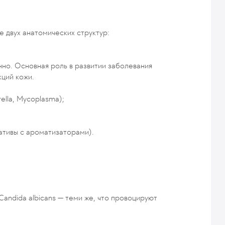
 двух анатомических структур:
но. Основная роль в развитии заболевания
ций кожи.
rella, Mycoplasma
);
ативы с ароматизаторами).
andida albicans — теми же, что провоцируют