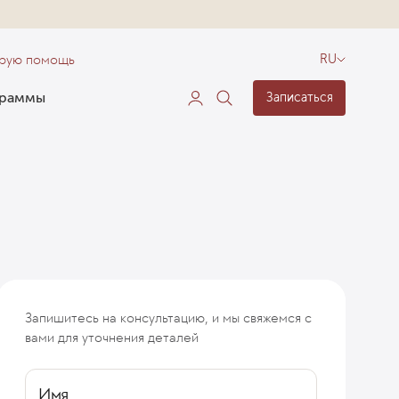
орую помощь
RU
граммы
Записаться
Запишитесь на консультацию, и мы свяжемся с
анопостит
Покраснение на головке члена и раздражение
вами для уточнения деталей
Имя