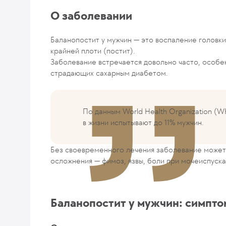
О заболевании
Баланопостит у мужчин — это воспаление головки
крайней плоти (постит).
Заболевание встречается довольно часто, особе
страдающих сахарным диабетом.
По данным World Health Organization (
в жизни испытывают до 11% мужчин.
Без своевременного лечения заболевание может 
осложнения — фимоз, язвы, боли при мочеиспуска
Баланопостит у мужчин: симпто