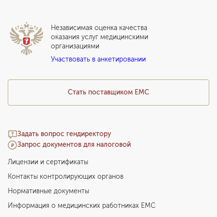
Локальный этический комитет
Прикрепление к EMC
Дистанционные услуги
Инвесторам
Истории лечения
ВЛЭК
Независимая оценка качества
Программы привилегий
Прайс-лист
оказания услуг медицинскими
организациями
Подарочный сертификат EMC
Участвовать в анкетировании
Медицинский туризм
Стать поставщиком ЕМС
Задать вопрос гендиректору
Запрос документов для налоговой
Лицензии и сертификаты
Контакты контролирующих органов
Нормативные документы
Информация о медицинских работниках EMC