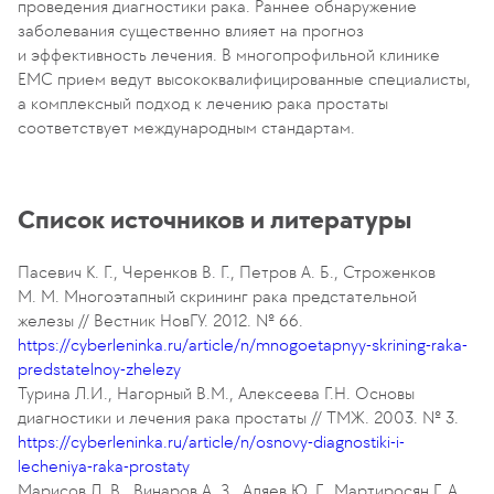
проведения диагностики рака. Раннее обнаружение
заболевания существенно влияет на прогноз
и эффективность лечения. В многопрофильной клинике
ЕМС прием ведут высококвалифицированные специалисты,
а комплексный подход к лечению рака простаты
соответствует международным стандартам.
Список источников и литературы
Пасевич К. Г., Черенков В. Г., Петров А. Б., Строженков
М. М. Многоэтапный скрининг рака предстательной
железы // Вестник НовГУ. 2012. № 66.
https://cyberleninka.ru/article/n/mnogoetapnyy-skrining-raka-
predstatelnoy-zhelezy
Турина Л.И., Нагорный В.M., Алексеева Г.H. Основы
диагностики и лечения рака простаты // ТМЖ. 2003. № 3.
https://cyberleninka.ru/article/n/osnovy-diagnostiki-i-
lecheniya-raka-prostaty
Марисов Л. В., Винаров А. З., Аляев Ю. Г., Мартиросян Г. А.