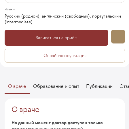
Языки
Русский (родной), английский (свободный), португальский
(intermediate)
Записаться на приём
Онлайн-консультация
О враче
Образование и опыт
Публикации
Отз
О враче
На данный момент доктор доступен только
для дистанционных консультаций.