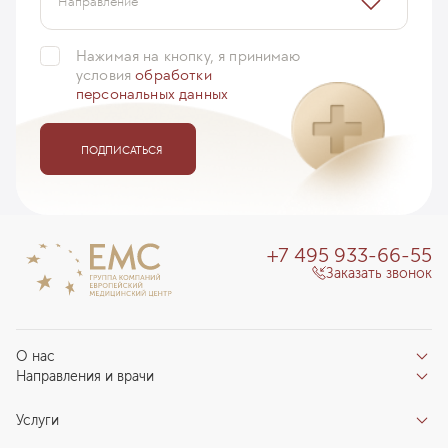
Направление
Носов Владимир
Носов Владимир
22 сентября 2015
Нажимая на кнопку, я принимаю
12 августа 2016
условия
обработки
персональных данных
ПОДПИСАТЬСЯ
+7 495 933-66-55
Заказать звонок
О нас
Направления и врачи
Отзывы пациентов
Врачи
О клинике
Услуги
Направления
Благотворительный фонд «Благодеяние»