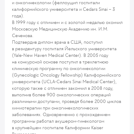
и онкогинекологии (феллоущип госпитали
калифорнийского университета и Cedars Sinai – 3
года).
В 1999 году с отличием и с золотой медалью окончил
Московскую Медицинскую Академию им. И.М.
Сеченова.
Подтвердив диплом врача в США, поступил
в резидентуру госпиталя Йельского университета
(Yale-New Haven Medical Center). В 2005 году
на конкурсной основе поступил в трехлетнюю
клиническую программу по онкогинекологии
(Gynecologic Oncology Fellowship) Калифорнийского
университета (UCLA-Cedars Sinai Medical Center),
которую также с отличием закончил в 2008 году,
выполнив более 900 онкологических операций
различными доступами, проведя более 2000 циклов
химиотерапии при онкогинекологических
заболеваниях. Одновременно с прохождением
программы работал акушером-гинекологом
в крупнейшем госпитале Калифорнии Kaiser