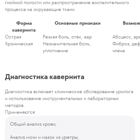
гнойной полости или распространение воспалительного
процесса на окружающие ткани.
Форма
Основные признаки
Возмож
кавернита
Острая
Резкая боль, отёк, жар
Абсцесс, эр
Хроническая
Незначительная боль,
Фиброз, де
уплотнение
члена
Диагностика кавернита
Диагностика включает клиническое обследование уролога
и использование инструментальных и лабораторных
методов.
Применяются:
Общий анализ крови;
Анализ мочи и мазок из уретры;