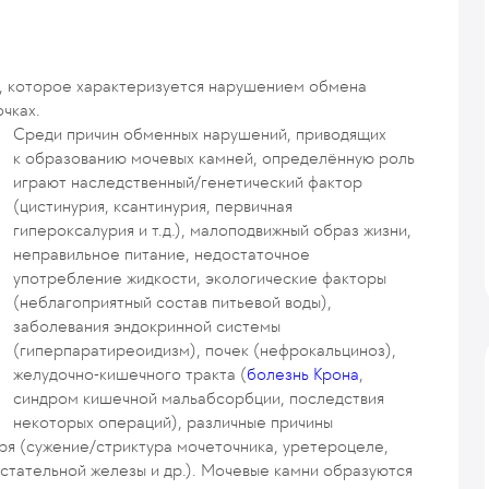
, которое характеризуется нарушением обмена
чках.
Среди причин обменных нарушений, приводящих
к образованию мочевых камней, определённую роль
играют наследственный/генетический фактор
(цистинурия, ксантинурия, первичная
гипероксалурия и т.д.), малоподвижный образ жизни,
неправильное питание, недостаточное
употребление жидкости, экологические факторы
(неблагоприятный состав питьевой воды),
заболевания эндокринной системы
(гиперпаратиреоидизм), почек (нефрокальциноз),
желудочно-кишечного тракта (
болезнь Крона
,
синдром кишечной мальабсорбции, последствия
некоторых операций), различные причины
ыря (сужение/стриктура мочеточника, уретероцеле,
тательной железы и др.). Мочевые камни образуются