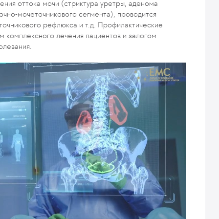
ения оттока мочи (стриктура уретры, аденома
ночно-мочеточникового сегмента), проводится
точникового рефлюкса и т.д. Профилактические
м комплексного лечения пациентов и залогом
олевания.