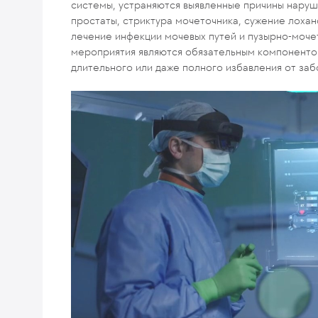
системы, устраняются выявленные причины наруш
простаты, стриктура мочеточника, сужение лоха
лечение инфекции мочевых путей и пузырно-моче
мероприятия являются обязательным компоненто
длительного или даже полного избавления от заб