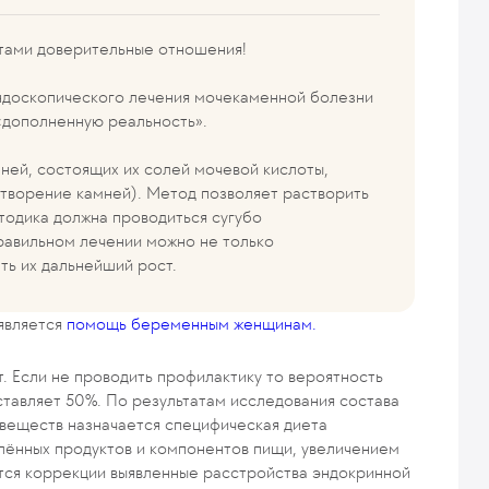
нтами доверительные отношения!
ндоскопического лечения мочекаменной болезни
«дополненную реальность».
мней, состоящих их солей мочевой кислоты,
створение камней). Метод позволяет растворить
тодика должна проводиться сугубо
правильном лечении можно не только
ть их дальнейший рост.
является
помощь беременным женщинам.
. Если не проводить профилактику то вероятность
ставляет 50%. По результатам исследования состава
веществ назначается специфическая диета
лённых продуктов и компонентов пищи, увеличением
тся коррекции выявленные расстройства эндокринной