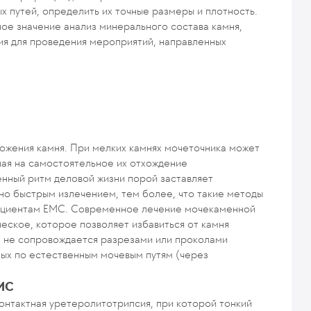
х путей, определить их точные размеры и плотность.
ое значение анализ минерального состава камня,
ия для проведения мероприятий, направленных
ожения камня. При мелких камнях мочеточника может
ная на самостоятельное их отхождение
нный ритм деловой жизни порой заставляет
но быстрым излечением, тем более, что такие методы
пациентам ЕМС. Современное лечение мочекаменной
ское, которое позволяет избавиться от камня
ие не сопровождается разрезами или проколами
ых по естественным мочевым путям (через
ЕМС
онтактная уретеролитотрипсия, при которой тонкий