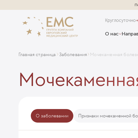
П
Круглосуточно
О нас
Направ
Главная страница
Заболевания
Мочекаменная болез
Мочекаменна
О заболевании
Признаки мочекаменной бо