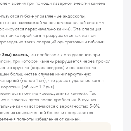
тролем зрения при помощи лазерной энергии камень
льзуются гибкие управляемые эндоскопы,
астки так называемой чашечно-лоханочной системы
 формируются первоначально камни). Эта операция
ия, при которой камни разрушаются так же при
проведение таких операций одноразовыми гибкими
 3см) кам
ен
ь
, мы прибегаем к его удалению при
псии, при которой камень разрушается через прокол
ечению крупных (коралловидных) и осложнённых
яющем большинстве случаев миниперкутанную
атюрный (менее 1 см), что делает удаление камня
коротким (обычно 1-2 дня).
зни есть понятие «резидуальных камней». Так
ся в мочевых путях после дробления. В лучших
уальные камни встречаются с вероятностью 3-8%.
лечения мочекаменной болезни предлагается
еления полноты избавления от камней.