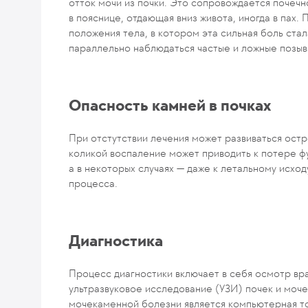
отток мочи из почки. Это сопровождается почечн
в пояснице, отдающая вниз живота, иногда в пах.
положения тела, в котором эта сильная боль ст
параллельно наблюдаться частые и ложные позыв
Опасность камней в почках
При отстутствии лечения может развиваться ост
коликой воспаление может приводить к потере фун
а в некоторых случаях — даже к летальному исхо
процесса.
Диагностика
Процесс диагностики включает в себя осмотр вр
ультразвуковое исследование (УЗИ) почек и моч
мочекаменной болезни является компьютерная то