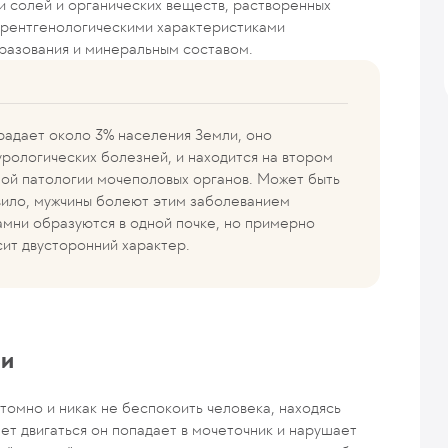
ии солей и органических веществ, растворенных
 рентгенологическими характеристиками
бразования и минеральным составом.
радает около 3% населения Земли, оно
урологических болезней, и находится на втором
ой патологии мочеполовых органов. Может быть
авило, мужчины болеют этим заболеванием
камни образуются в одной почке, но примерно
сит двусторонний характер.
ни
томно и никак не беспокоить человека, находясь
ает двигаться он попадает в мочеточник и нарушает