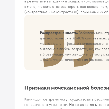
в результате выпадения в осадок и кристаллизац
в моче, и отличаются размером, расположением,
(контрастные и неконтрастные), причинами их о
Распространенность.
Заболеванием ст
диагностируется в 32-40% случаев всех 
месте после инфекционно-воспалительн
выявлено в любом возрасте, но, как пр
в 3 раза чаще, чем женщины. Зачастую 
в 15% случаев мочекаменная болезнь но
Признаки мочекаменной болез
Камни долгое время могут существовать бессимп
неподвижно внутри почки. Но когда камень начин