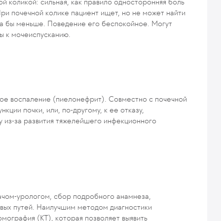
ой коликой: сильная, как правило односторонняя боль
 При почечной колике пациент ищет, но не может найти
ала бы меньше. Поведение его беспокойное. Могут
ы к мочеиспусканию.
рое воспаление (пиелонефрит). Совместно с почечной
кции почки, или, по-другому, к ее отказу,
ду из-за развития тяжелейшего инфекционного
ачом-урологом, сбор подробного анамнеза,
евых путей. Наилучшим методом диагностики
мография (КТ), которая позволяет выявить