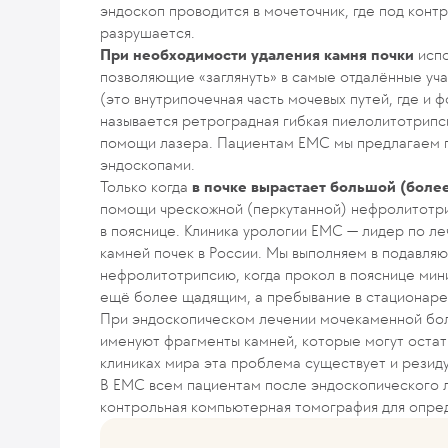
эндоскоп проводится в мочеточник, где под кон
разрушается.
При необходимости удаления камня почки
испо
позволяющие «заглянуть» в самые отдалённые уч
(это внутрипочечная часть мочевых путей, где и
называется ретроградная гибкая пиелолитотрипс
помощи лазера. Пациентам ЕМС мы предлагаем 
эндоскопами.
Только когда
в почке вырастает большой (более
помощи чрескожной (перкутанной) нефролитотри
в пояснице. Клиника урологии ЕМС — лидер по л
камней почек в России. Мы выполняем в подавл
нефролитотрипсию, когда прокол в пояснице мини
ещё более щадящим, а пребывание в стационаре 
При эндоскопическом лечении мочекаменной боле
именуют фрагменты камней, которые могут остать
клиниках мира эта проблема существует и резид
В ЕМС всем пациентам после эндоскопического 
контрольная компьютерная томография для опред