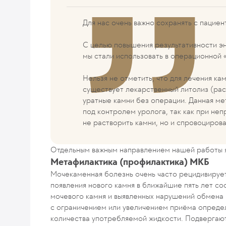
Для нас очень важно сохранять с пацие
С целью повышения результативности э
мы стали использовать в операционной 
Нельзя не отметить, что для лечения ка
существует лекарственный литолиз (ра
уратные камни без операции. Данная ме
под контролем уролога, так как при не
не растворить камни, но и спровоцирова
Отдельным важным направлением нашей работы 
Метафилактика (профилактика) МКБ
Мочекаменная болезнь очень часто рецидивирует
появления нового камня в ближайшие пять лет со
мочевого камня и выявленных нарушений обмена 
с ограничением или увеличением приёма опреде
количества употребляемой жидкости. Подвергаю