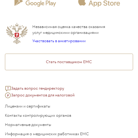
Сотрудничество
Статьи
Стационар
Локальный этический комитет
Прикрепление к EMC
Дистанционные услуги
Инвесторам
Истории лечения
ВЛЭК
Независимая оценка качества оказания
Программы привилегий
Прайс-лист
услуг медицинскими организациями
Подарочный сертификат EMC
Участвовать в анкетировании
Медицинский туризм
Стать поставщиком ЕМС
Задать вопрос гендиректору
Запрос документов для налоговой
Лицензии и сертификаты
Контакты контролирующих органов
Нормативные документы
Информация о медицинских работниках EMC