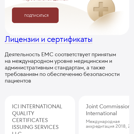
операционной (категория сложности 3)
2 995
у. е.
284 525
₽
ПОДПИСАТЬСЯ
Лицензии и сертификаты
Деятельность ЕМС соответствует принятым
на международном уровне медицинским и
административным стандартам, а также
требованиям по обеспечению безопасности
пациентов
ICI INTERNATIONAL
Joint Commission
QUALITY
International
CERTIFICATES
Международная
ISSUING SERVICES
аккредитация 2018, 20
LLC