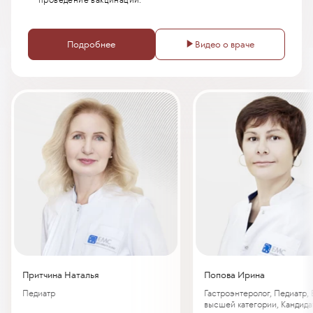
►
Подробнее
Видео о враче
Притчина Наталья
Попова Ирина
Педиатр
Гастроэнтеролог, Педиатр, 
высшей категории, Кандида