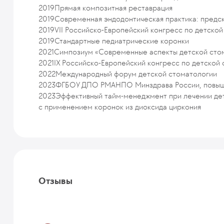
2019
Прямая композитная реставрация
2019
Современная эндодонтическая практика: предск
2019
VII Российско-Европейский конгресс по детско
2019
Стандартные педиатрические коронки
2021
Симпозиум «Современные аспекты детской сто
2021
IX Российско-Европейский конгресс по детской
2022
Международный форум детской стоматологии
2023
ФГБОУ ДПО РМАНПО Минздрава России, повыше
2023
Эффективный тайм-менеджмент при лечении дет
с применением коронок из диоксида циркония
Отзывы