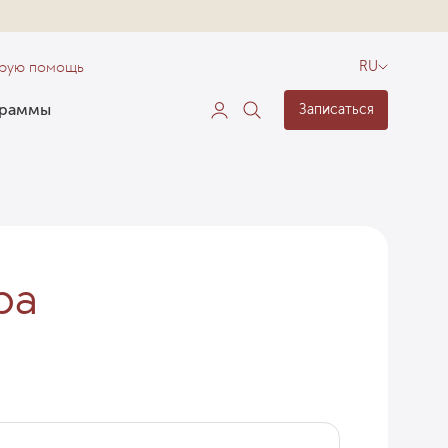
орую помощь
RU
граммы
Записаться
ра