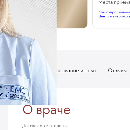
Общий стаж
Места прием
Многопрофильный
8 лет
Центр материнств
О враче
Образование и опыт
Отзывы
О враче
Детская стоматология