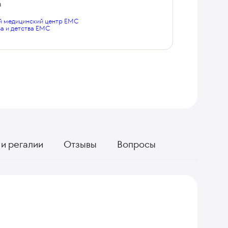
а
 медицинский центр EMC
а и детства EMC
и регалии
Отзывы
Вопросы