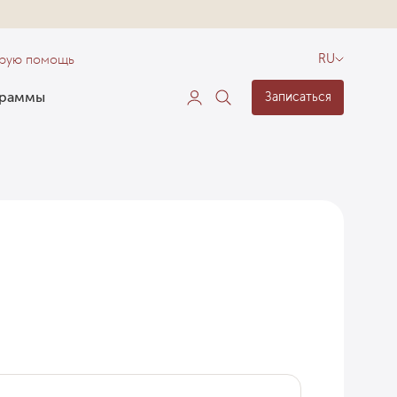
орую помощь
RU
граммы
Записаться