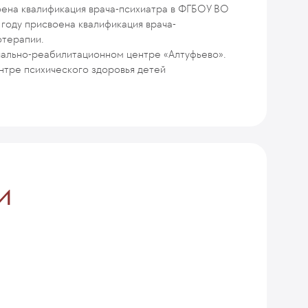
оена квалификация врача-психиатра в ФГБОУ ВО
году присвоена квалификация врача-
отерапии.
циально-реабилитационном центре «Алтуфьево».
нтре психического здоровья детей
и