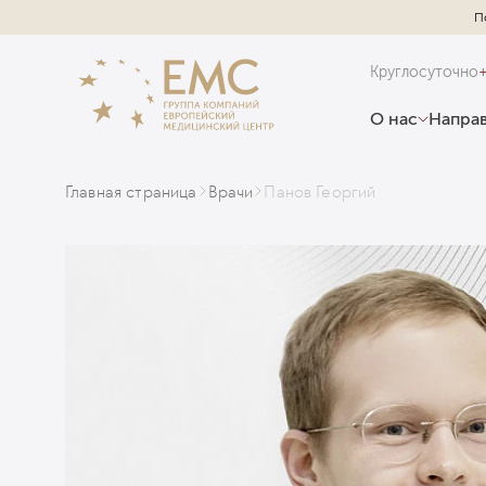
П
Круглосуточно
О нас
Направ
Главная страница
Врачи
Панов Георгий