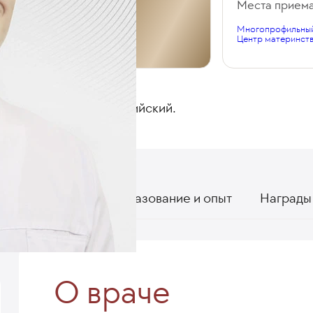
Общий стаж
Места прием
Многопрофильный
9 лет
Центр материнств
ЯЗЫКИ
Русский, английский.
О враче
Образование и опыт
Награды 
О враче