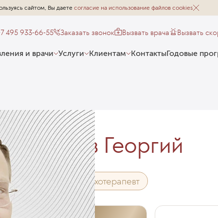
ользуясь сайтом, Вы даете
согласие на использование файлов cookies
+7 495 933-66-55
Заказать звонок
Вызвать врача
Вызвать ск
ления и врачи
Услуги
Клиентам
Контакты
Годовые про
Панов Георгий
Детский психотерапевт