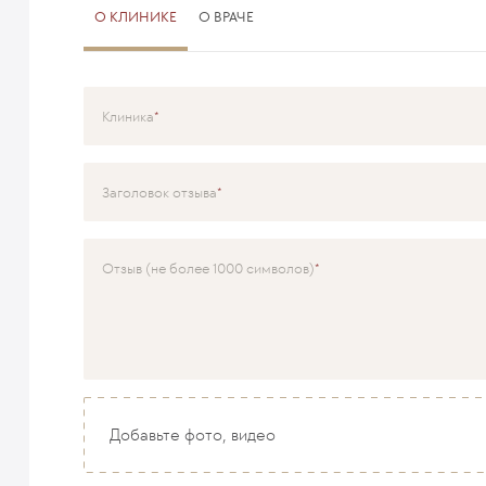
О КЛИНИКЕ
О ВРАЧЕ
Клиника
Специализация
Заголовок отзыва
Врач
Отзыв (не более 1000 символов)
Добавьте фото, видео