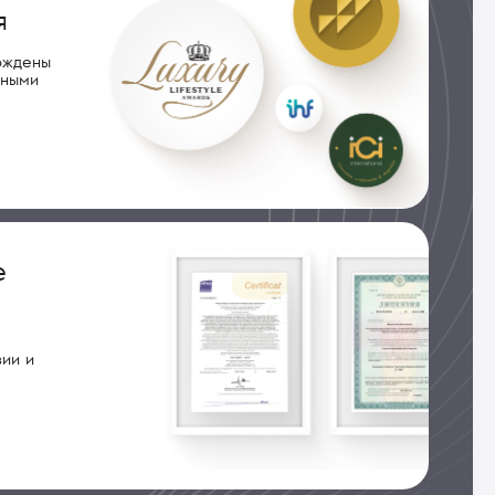
я
рждены
дными
е
ии и