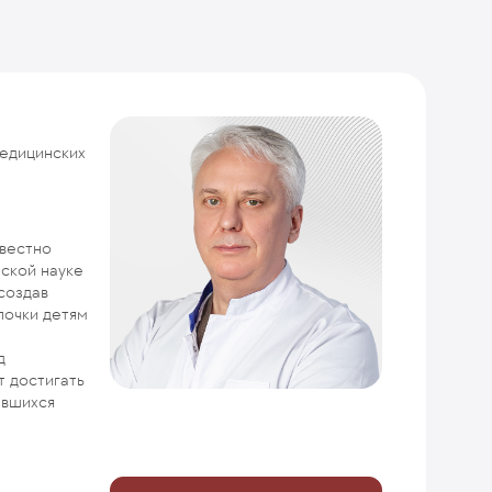
медицинских
звестно
нской науке
создав
почки детям
д
 достигать
авшихся