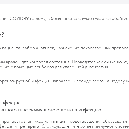
ия COVID-19 на дому, в большинстве случаев удается обойтись
у?
 пациента, забор анализов, назначение лекарственных препара
им врачом для контроля состояния. Проводятся как очные консул
дение с помощью приборов для удаленной диагностики.
коронавирусной инфекции направлены прежде всего на недопущ
 инфекции
ватного гипериммунного ответа на инфекцию
са препаратов: антикоагулянты для предотвращения образования
фекции и препараты, блокирующие гиперответ иммунной системы