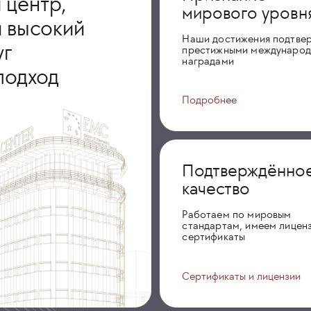
 центр,
мирового уровн
 высокий
Наши достижения подтве
уг
престижными междунаро
наградами
подход
Подробнее
Подтверждённо
качество
Работаем по мировым
стандартам, имеем лиценз
сертификаты
Сертификаты и лицензии