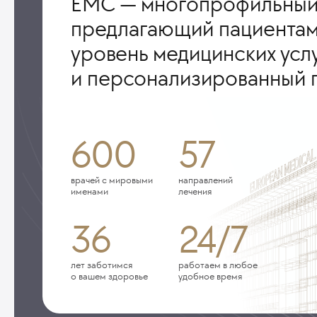
ЕМС — многопрофильный
предлагающий пациентам
уровень медицинских усл
и персонализированный 
600
57
врачей с мировыми
направлений
именами
лечения
36
24/7
лет заботимся
работаем в любое
о вашем здоровье
удобное время