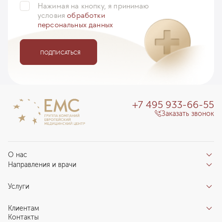
Нажимая на кнопку, я принимаю
условия
обработки
персональных данных
ПОДПИСАТЬСЯ
+7 495 933-66-55
Заказать звонок
О нас
Направления и врачи
Отзывы пациентов
Врачи
О клинике
Услуги
Направления
Благотворительный фонд «Благодеяние»
Услуги
Центры компетенций
Клиентам
Новости
Индивидуальный план здоровья
Контакты