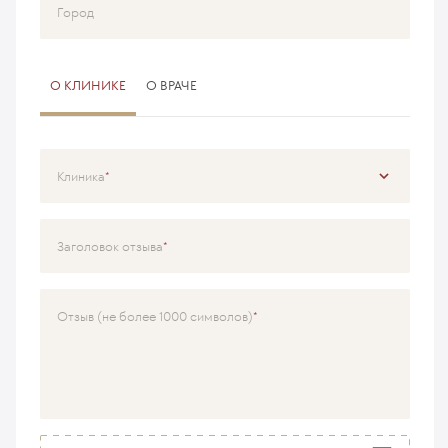
Город
О КЛИНИКЕ
О ВРАЧЕ
Клиника
Специализация
Заголовок отзыва
Врач
Отзыв (не более 1000 символов)