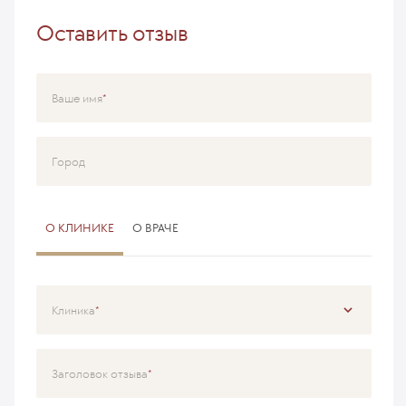
Оставить отзыв
Ваше имя
Город
О КЛИНИКЕ
О ВРАЧЕ
Клиника
Специализация
Заголовок отзыва