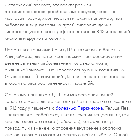
и старческий возраст, атеросклероз или
артериолосклероз церебральных сосудов, черепно-
мозговая травма, хроническая гипоксия, например, при
заболеваниях дыхательных путей, гиперлипидемия,
гипергомоцистеинемия, дефицит витамина В 12 и фолиевой
кислоты и другие патологии.
Деменция с тельцами Леви (ДТЛ), также как и болезнь
Альцгеймера, является хроническим прогрессирующим
дегенеративным заболеванием головного мозга,
с клиникой выраженных и прогрессирующих когнитивных
(мыслительных) нарушений. Данная патология считается
второй по распространенности после БА.
Основным признаком ДТЛ при микроскопии тканей
головного мозга являются тельца Леви, впервые описанные
в 1912 году у пациента с
болезнью Паркинсона
. Тельца Леви
представляют собой округлые включения вещества внутри
клеток головного мозга (нейронов), которые могут
приводить к изменению строения внутренней оболочки
клеток головного мозга и последующей их гибели. Одной