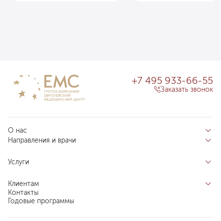
+7 495 933-66-55
Заказать звонок
О нас
Направления и врачи
Отзывы пациентов
Врачи
О клинике
Услуги
Направления
Благотворительный фонд «Благодеяние»
Услуги
Центры компетенций
Клиентам
Новости
Индивидуальный план здоровья
Контакты
Специалистам
Запись на прием
Годовые программы
Комплексные программы
Карьера в ЕМС
Подготовка к визиту
Программы обследования Чекап