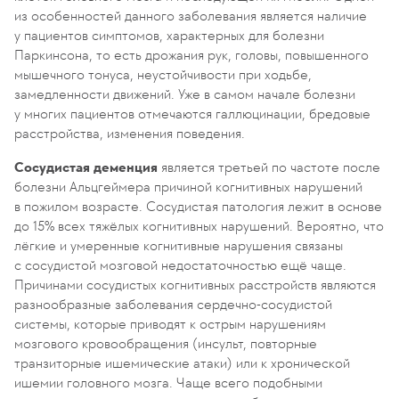
из особенностей данного заболевания является наличие
у пациентов симптомов, характерных для болезни
Паркинсона, то есть дрожания рук, головы, повышенного
мышечного тонуса, неустойчивости при ходьбе,
замедленности движений. Уже в самом начале болезни
у многих пациентов отмечаются галлюцинации, бредовые
расстройства, изменения поведения.
Сосудистая деменция
является третьей по частоте после
болезни Альцгеймера причиной когнитивных нарушений
в пожилом возрасте. Сосудистая патология лежит в основе
до 15% всех тяжёлых когнитивных нарушений. Вероятно, что
лёгкие и умеренные когнитивные нарушения связаны
с сосудистой мозговой недостаточностью ещё чаще.
Причинами сосудистых когнитивных расстройств являются
разнообразные заболевания сердечно-сосудистой
системы, которые приводят к острым нарушениям
мозгового кровообращения (инсульт, повторные
транзиторные ишемические атаки) или к хронической
ишемии головного мозга. Чаще всего подобными