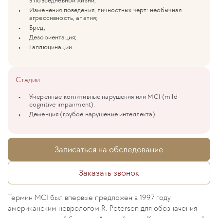
в повседневной жизни;
Изменения поведения, личностных черт: необычная
агрессивность, апатия;
Бред;
Дезориентация;
Галлюцинации.
Cтадии:
Умеренные когнитивные нарушения или MCI (mild
cognitive impairment).
Деменция (грубое нарушение интеллекта).
Записаться на обследование
Заказать звонок
Термин MCI был впервые предложен в 1997 году
американским неврологом R. Petersen для обозначения