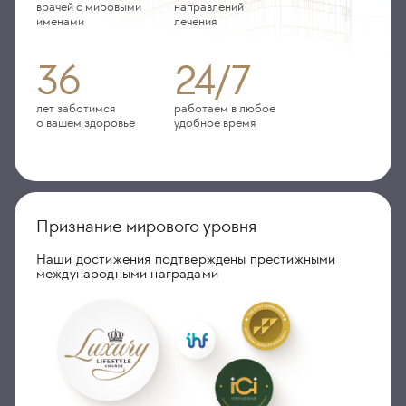
врачей с мировыми
направлений
именами
лечения
36
24/7
лет заботимся
работаем в любое
о вашем здоровье
удобное время
Признание мирового уровня
Наши достижения подтверждены престижными
международными наградами