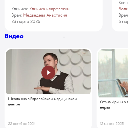
Клин
Клиника:
Клиника неврологии
бол
Врач:
Медведева Анастасия
Врач
23 марта 2026
5 ма
Видео
Школа сна в Европейском медицинском
Отзыв Ирины о 
центре
нерва
22 октября 2024
12 марта 2025