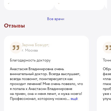
-
-
-
Все врачи
Отзывы
Зарина Бозкурт,
г. Москва
Благодарность доктору
Точн
Анастасия Владимировна очень
Обра
внимательный доктор. Всегда выслушает,
фазе
всегда позвонит, поинтересуется как
«пла
проходит лечение! Мне очень повезло, что
глаз
я попала к Анастасии Владимировне
проб
на прием, она и меня лечит, и мужа моего!
уже 
Профессионал, которому можно
...
ещё
улуч