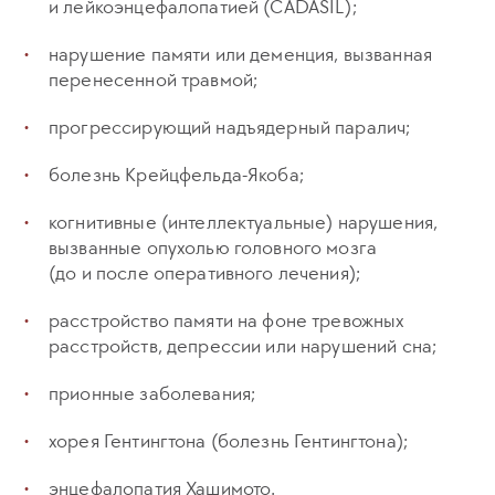
и лейкоэнцефалопатией (CADASIL);
нарушение памяти или деменция, вызванная
перенесенной травмой;
прогрессирующий надъядерный паралич;
болезнь Крейцфельда-Якоба;
когнитивные (интеллектуальные) нарушения,
вызванные опухолью головного мозга
(до и после оперативного лечения);
расстройство памяти на фоне тревожных
расстройств, депрессии или нарушений сна;
прионные заболевания;
хорея Гентингтона (болезнь Гентингтона);
энцефалопатия Хашимото.