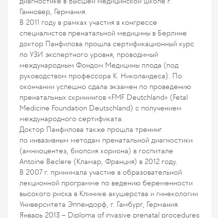
диагностике в Высшей медицинской школе г.
Ганновер, Германия.
В 2011 году в рамках участия в конгрессе
специалистов пренатальной медицины в Берлине
доктор Панфилова прошла сертификационный курс
по УЗИ экспертного уровня, проводимый
международным Фондом Медицины плода (под
руководством профессора К. Николаидеса). По
окончании успешно сдала экзамен по проведению
пренатальных скринингов «FMF Deutchland» (Fetal
Medicine Foundation Deutschland) с получением
международного сертификата.
Доктор Панфилова также прошла тренинг
по инвазивным методам пренатальной диагностики
(амниоцентез, биопсия хориона) в госпитале
Antoine Beclere (Кламар, Франция) в 2012 году.
В 2007 г. принимала участие в образовательной
лекционной программе по ведению беременности
высокого риска в Клинике акушерства и гинекологии
Университета Эппендорф, г. Гамбург, Германия.
Январь 2013 – Diploma of invasive prenatal procedures