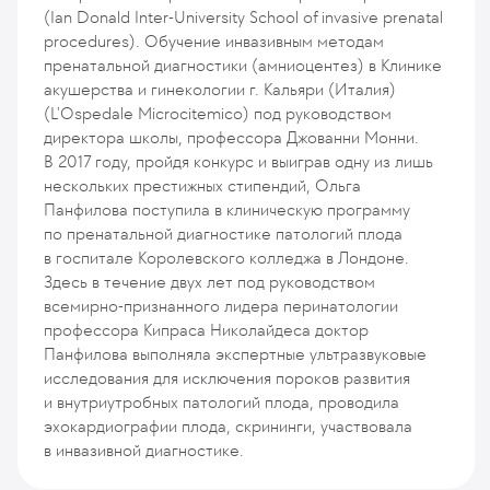
(Ian Donald Inter-University School of invasive prenatal
procedures). Обучение инвазивным методам
пренатальной диагностики (амниоцентез) в Клинике
акушерства и гинекологии г. Кальяри (Италия)
(L'Ospedale Microcitemico) под руководством
директора школы, профессора Джованни Монни.
В 2017 году, пройдя конкурс и выиграв одну из лишь
нескольких престижных стипендий, Ольга
Панфилова поступила в клиническую программу
по пренатальной диагностике патологий плода
в госпитале Королевского колледжа в Лондоне.
Здесь в течение двух лет под руководством
всемирно-признанного лидера перинатологии
профессора Кипраса Николайдеса доктор
Панфилова выполняла экспертные ультразвуковые
исследования для исключения пороков развития
и внутриутробных патологий плода, проводила
эхокардиографии плода, скрининги, участвовала
в инвазивной диагностике.