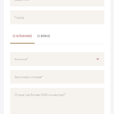
Город
О КЛИНИКЕ
О ВРАЧЕ
Клиника
Специализация
Заголовок отзыва
Врач
Отзыв (не более 1000 символов)