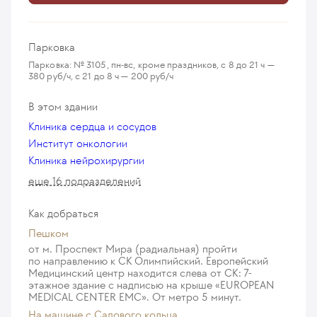
555
у. е.
52 725
₽
Нейропсихологическая реабилитация на дому
Парковка
550
у. е.
52 250
₽
Парковка: № 3105, пн-вс, кроме праздников, с 8 до 21 ч —
380 руб/ч, с 21 до 8 ч — 200 руб/ч
Нейропсихологическая оценка когнитивных
способностей
В этом здании
380
у. е.
36 100
₽
Клиника сердца и сосудов
Компьютерное нейропсихологическое
Институт онкологии
тестирование когнитивных способностей
Клиника нейрохирургии
530
у. е.
50 350
₽
еще 16 подразделений
Сеанс терапии методом биологической обратной
Как добраться
связи
209
у. е.
19 855
₽
Пешком
от м. Проспект Мира (радиальная) пройти
по направлению к СК Олимпийский. Европейский
Нейропсихологическое тестирование в рамках
Медицинский центр находится слева от СК: 7-
курса терапии методом биологической обратной
этажное здание с надписью на крыше «EUROPEAN
связи
MEDICAL CENTER EMC». От метро 5 минут.
245
у. е.
23 275
₽
На машине c Садового кольца