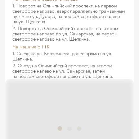
1. Поворот на Олимпийский проспект, на первом
Дистанционная групповая психологическая
светофоре направо, вверх параллельно трамвайным
консультация, занятие по Арт-терапии и Театро-
путям по ул. Дурова, на первом светофоре налево
на ул. Щепкина.
терапии
2. Поворот на Олимпийский проспект, на втором
190
у. е.
18 050
₽
светофоре направо по ул. Самарская, на первом
светофоре направо на ул. Щепкина.
Дистанционная индивидуальная психологическая
На машине с ТТК
консультация, занятие по Арт-терапии и Театро-
1. Съезд на ул. Верземнека, далее прямо на ул.
терапии
Щепкина.
228
у. е.
21 660
₽
2. Съезд на Олимпийский проспект, на втором
светофоре налево на ул. Самарская, затем
Медико-логопедическая процедура при дизартрии
на первом светофоре направо на ул. Щепкина.
387
у. е.
36 765
₽
Медико-логопедическая процедура при дизартрии
на дому в пределах МКАД
304
у. е.
28 880
₽
Медико-логопедическая процедура при дизартрии
на дому до 10 км за МКАД
355
у. е.
33 725
₽