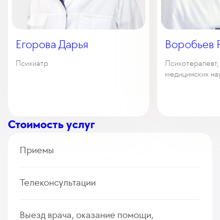
Егорова Дарья
Воробьев 
Психиатр
Психотерапевт,
медицинских на
Стоимость услуг
Приемы
Фармако-генетическое консультирование
Телеконсультации
психиатра
570
у. е.
54 150
₽
Дистанционный сеанс психотерапии
Выезд врача, оказание помощи,
Прием (осмотр, консультация) врача-нарколога
375
у. е.
35 625
₽