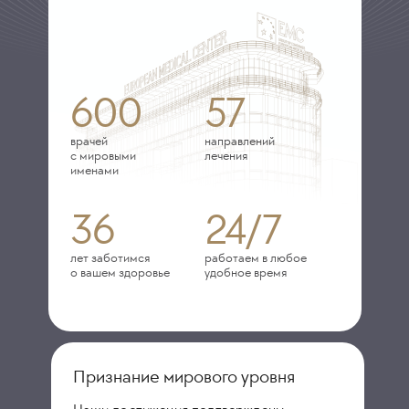
600
57
врачей
направлений
с мировыми
лечения
именами
36
24/7
лет заботимся
работаем в любое
о вашем здоровье
удобное время
Признание мирового уровня