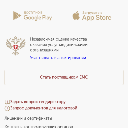
Проекты
Анкета пациента
Программы годового обслуживания
Лицензии и сертификаты
Вопросы и ответы
Вакцинация
Сотрудничество
Статьи
Стационар
Локальный этический комитет
Прикрепление к EMC
Дистанционные услуги
Инвесторам
Истории лечения
ВЛЭК
Независимая оценка качества
Программы привилегий
Прайс-лист
оказания услуг медицинскими
организациями
Подарочный сертификат EMC
Участвовать в анкетировании
Медицинский туризм
Стать поставщиком ЕМС
Задать вопрос гендиректору
Запрос документов для налоговой
Лицензии и сертификаты
Контакты контролирующих органов