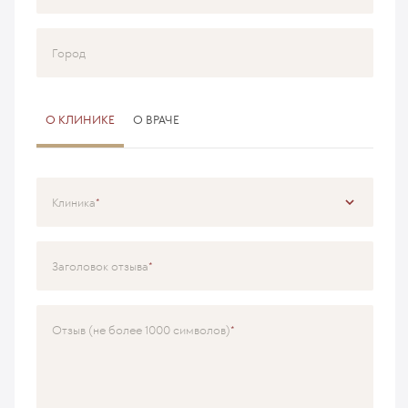
Город
О КЛИНИКЕ
О ВРАЧЕ
Клиника
Специализация
Заголовок отзыва
Врач
Отзыв (не более 1000 символов)