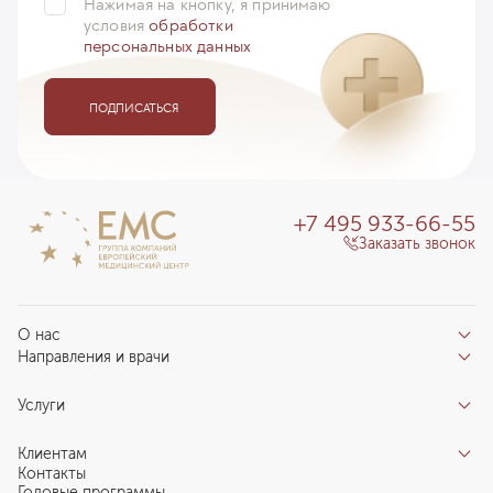
Нажимая на кнопку, я принимаю
условия
обработки
персональных данных
ПОДПИСАТЬСЯ
+7 495 933-66-55
Заказать звонок
О нас
Направления и врачи
Отзывы пациентов
Врачи
О клинике
Услуги
Направления
Благотворительный фонд «Благодеяние»
Услуги
Центры компетенций
Клиентам
Новости
Индивидуальный план здоровья
Контакты
Специалистам
Запись на прием
Годовые программы