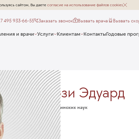
ользуясь сайтом, Вы даете
согласие на использование файлов cookies
+7 495 933-66-55
Заказать звонок
Вызвать врача
Вызвать ск
ления и врачи
Услуги
Клиентам
Контакты
Годовые про
Цукарзи Эдуард
Кандидат медицинских наук
Психиатр