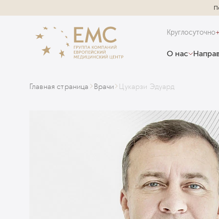
П
Круглосуточно
О нас
Направ
Главная страница
Врачи
Цукарзи Эдуард