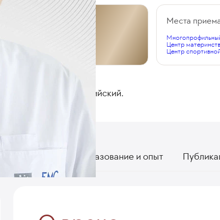
Общий стаж
Места прием
Многопрофильный
39 лет
Центр материнств
Центр спортивно
ЯЗЫКИ
Русский, английский.
О враче
Образование и опыт
Публика