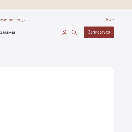
орую помощь
RU
граммы
Записаться