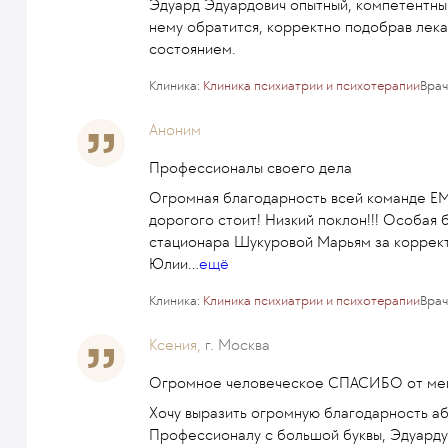
Эдуард Эдуардович опытный, компетентный
нему обратится, корректно подобрав лека
состоянием.
Клиника:
Клиника психиатрии и психотерапии
Врач
Аноним
Профессионалы своего дела
Огромная благодарность всей команде ЕМ
дорогого стоит! Низкий поклон!!! Особая
стационара Шукуровой Марьям за коррект
Юлии
...
ещё
Клиника:
Клиника психиатрии и психотерапии
Врач
Ксения,
г. Москва
Огромное человеческое СПАСИБО от меня
Хочу выразить огромную благодарность а
Профессионалу с большой буквы, Эдуарду 