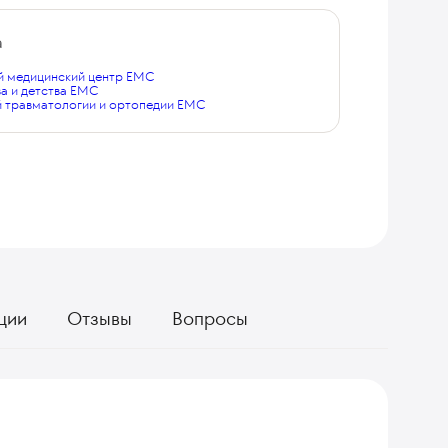
а
 медицинский центр EMC
а и детства EMC
й травматологии и ортопедии EMC
ции
Отзывы
Вопросы