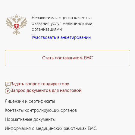
Локальный этический комитет
Прикрепление к EMC
Дистанционные услуги
Инвесторам
Истории лечения
ВЛЭК
Независимая оценка качества
Программы привилегий
Прайс-лист
оказания услуг медицинскими
организациями
Подарочный сертификат EMC
Участвовать в анкетировании
Медицинский туризм
Стать поставщиком ЕМС
Задать вопрос гендиректору
Запрос документов для налоговой
Лицензии и сертификаты
Контакты контролирующих органов
Нормативные документы
Информация о медицинских работниках EMC