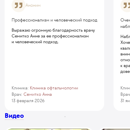
Аноним
Профессионализм и человеческий подход
Очен
набл
Выражаю огромную благодарность врачу
Семитко Анне за ее профессионализм
Набл
и человеческий подход.
Хоче
квал
вним
отно
к вр
дове
Клиника:
Клиника офтальмологии
Клин
Врач:
Семитко Анна
Врач
13 февраля 2026
31 я
Видео