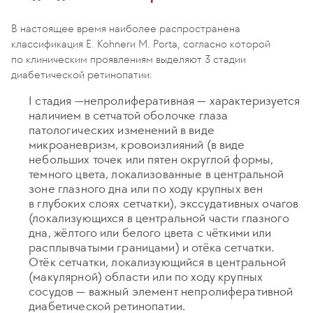
В настоящее время наиболее распространена
классификация E. Kohnerи M. Porta, согласно которой
по клиническим проявлениям выделяют 3 стадии
диабетической ретинопатии:
I стадия —непролиферативная — характеризуется
наличием в сетчатой оболочке глаза
патологических изменений в виде
микроаневризм, кровоизлияний (в виде
небольших точек или пятен округлой формы,
темного цвета, локализованные в центральной
зоне глазного дна или по ходу крупных вен
в глубоких слоях сетчатки), экссудативных очагов
(локализующихся в центральной части глазного
дна, жёлтого или белого цвета с чёткими или
расплывчатыми границами) и отёка сетчатки.
Отёк сетчатки, локализующийся в центральной
(макулярной) области или по ходу крупных
сосудов — важный элемент непролиферативной
диабетической ретинопатии.