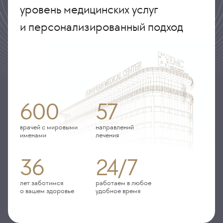
уровень медицинских услуг
и персонализированный подход
600
57
врачей с мировыми
направлений
именами
лечения
36
24/7
лет заботимся
работаем в любое
о вашем здоровье
удобное время