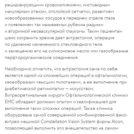
рецидивирующими кровоизлияниями, кистовидным
макулярным отеком, отслойкой сетчатки, развитием
новообразованных сосудов в переднем отделе глаза
и появлением так называемых рубеоза радужки
и вторичной неоваскулярной глаукомы. Таким пациентам
шанс сохранить зрение дает витрэктомия, операция
по удалению измененного стекловидного тела
и замещению его на силиконовое масло или газообразные
перфторорганические соединения.
Необходимо отметить, что витрэктомия сама по себе
является одной из сложнейших операций в офтальмологии,
своеобразным «высшим пилотажем», а ее выполнение при
диабетической ретинопатии — искусством.
Витреоретинальные хирурги Офтальмологической клиники
ЕМС обладают должным опытом и квалификацией для
выполнения таких сложных операций. Также клиника
оборудована самой совершенной комбинированной фако-
витрео машиной Constellation Vision System фирмы Alcon,
позволяющей выполнить это вмешательство на самом