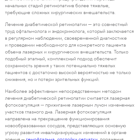
начальных стадий ретинопатиив более тяжелые,
требующие сложных хирургических вмешательств.
Лечение диабетической ретинопатии — это совместный
труд офтальмолога и эндокринолога, который заключается
в регулярном наблюдении, своевременной диагностике
и проведении необходимого для конкретного пациента
объема лазерных и хирургических вмешательств. Только
подобный этапный, комплексный подход обеспечит
сохранность зрения у таких потенциально тяжелых
пациентов с достаточно высокой вероятностью не только
снижения, но и потери зрительных функций.
Наиболее эффективным непосредственным методом
лечения диабетической ретинопатии считается лазерная
фотокоагуляция — прижигание лазерным лучом измененных
участков глазного дна. Лазерная фотокоагуляция
направлена на прекращение функционирования
новообразованных сосудов, представляющих основную
угрозу развития инвалидизирующих изменений в органе
зрения —
гемофтальма
,
отслойки сетчатки
, поражения