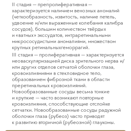
II стадия — препролиферативная —
характеризуется наличием венозных аномалий
(четкообразность, извитость, наличие петель,
удвоение и/или выраженные колебания калибра
сосудов), большим количеством твёрдых
и «ватных» экссудатов, интраретинальными
микрососудистыми аномалиями, множеством
крупных ретинальныхгеморрагий.
III стадия — пролиферативная — характеризуется
неоваскуляризацией диска зрительного нерва и/
или других отделов сетчатой оболочки глаза,
кровоизлияниями в стекловидное тело,
образованием фиброзной ткани в области
преретинальных кровоизлияний.
Новообразованные сосуды весьма тонкие
и хрупкие — часто возникают повторные
кровоизлияния, способствующие отслойке
сетчатки. Новообразованные сосуды радужной
оболочки глаза (рубеоз) часто приводят
к развитию вторичной (рубеозной) глаукомы.