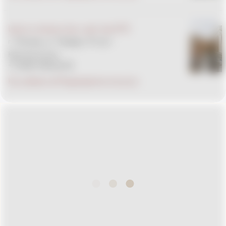
Центр материнства и детства EMC
г. Москва, ул. Правды, 15 стр.1
Круглосуточно
+7 (495) 933-66-55
Как добраться
Подразделения внутри