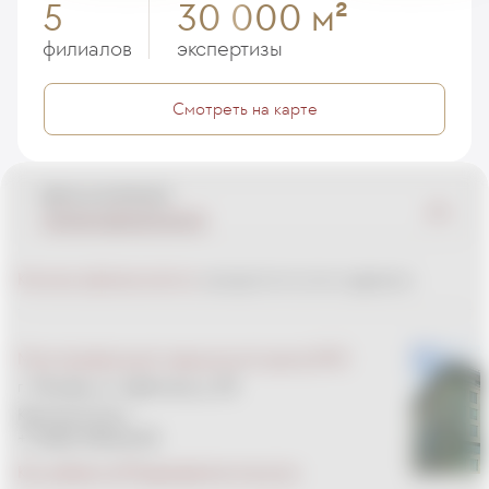
5
30 000 м
2
филиалов
экспертизы
Смотреть на карте
Центр компетенций
Клиника офтальмологии
Клиника офтальмологии
находится по этим адресам:
Многопрофильный медицинский центр EMC
г. Москва, ул. Щепкина, д. 35
Круглосуточно
+7 (495) 933-66-55
Как добраться
Подразделения внутри