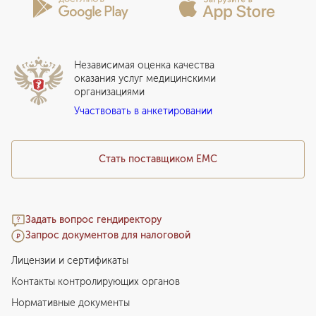
Вакцинация
Сотрудничество
Статьи
Стационар
Локальный этический комитет
Прикрепление к EMC
Дистанционные услуги
Инвесторам
Истории лечения
ВЛЭК
Независимая оценка качества
Программы привилегий
Прайс-лист
оказания услуг медицинскими
организациями
Подарочный сертификат EMC
Участвовать в анкетировании
Медицинский туризм
Стать поставщиком ЕМС
Задать вопрос гендиректору
Запрос документов для налоговой
Лицензии и сертификаты
Контакты контролирующих органов
Нормативные документы