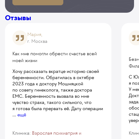
342
у. е.
32 490
₽
265
у. е.
25 175
₽
Индивидуальное занятие со специалистом
Отзывы
Оценка психоэмоционального развития ребенка
по социальной адаптации (восстановление
215
у. е.
20 425
₽
социальных навыков) на дому, до 3 часов
Мария,
190
у. е.
18 050
₽
г. Москва
Индивидуальное занятие со специалистом
Как мне помогли обрести счастье всей
по социальной адаптации (восстановление
Безм
моей жизни
социальных навыков) на дому, до 6 часов
Фила
241
у. е.
22 895
₽
Хочу рассказать вкратце историю своей
С Юл
беременности. Обратилась в октябре
Нейропсихологическая реабилитация
я по
2023 года к доктору Мошняцкой
304
у. е.
28 880
₽
У ме
по совету гинеколога, также доктора
Докт
ЕМС. Беременность вызвала во мне
Недельный сет индивидуальных занятий
зада
чувство страха, такого сильного, что
со специалистом по социальной адаптации
обос
я готова была прервать её. Дату операции
стац
(восстановление социальных навыков) на дому, 3
...
ещё
увер
занятия до 6 часов
633
у. е.
60 135
₽
Клиника:
Взрослая психиатрия и
Клин