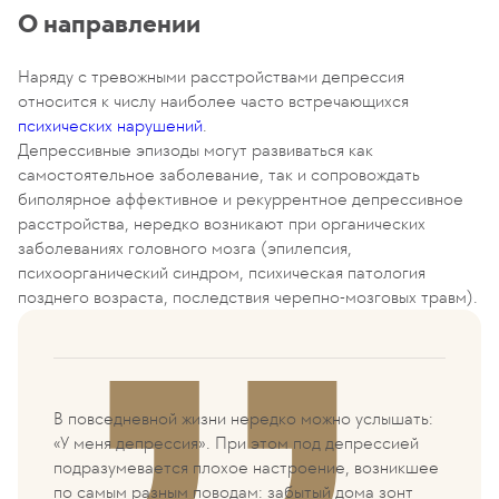
О направлении
Наряду с тревожными расстройствами депрессия
относится к числу наиболее часто встречающихся
психических нарушений
.
Депрессивные эпизоды могут развиваться как
самостоятельное заболевание, так и сопровождать
биполярное аффективное и рекуррентное депрессивное
расстройства, нередко возникают при органических
заболеваниях головного мозга (эпилепсия,
психоорганический синдром, психическая патология
позднего возраста, последствия черепно-мозговых травм).
В повседневной жизни нередко можно услышать:
«У меня депрессия». При этом под депрессией
подразумевается плохое настроение, возникшее
по самым разным поводам: забытый дома зонт