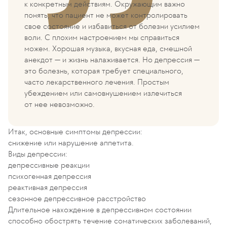
к конкретным действиям. Окружающим важно
понять, что пациент не может контролировать
свое состояние и избавиться от болезни усилием
воли. С плохим настроением мы справиться
можем. Хорошая музыка, вкусная еда, смешной
анекдот — и жизнь налаживается. Но депрессия —
это болезнь, которая требует специального,
часто лекарственного лечения. Простым
убеждением или самовнушением излечиться
от нее невозможно.
Итак, основные симптомы депрессии:
снижение или нарушение аппетита.
Виды депрессии:
депрессивные реакции
психогенная депрессия
реактивная депрессия
сезонное депрессивное расстройство
Длительное нахождение в депрессивном состоянии
способно обострять течение соматических заболеваний,