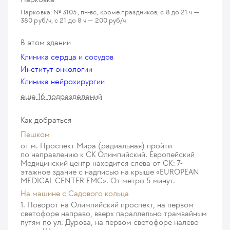
Нейропсихологическая оценка когнитивных
Парковка: № 3105, пн-вс, кроме праздников, с 8 до 21 ч —
380 руб/ч, с 21 до 8 ч — 200 руб/ч
способностей
380
у. е.
36 100
₽
В этом здании
Компьютерное нейропсихологическое
Клиника сердца и сосудов
тестирование когнитивных способностей
Институт онкологии
530
у. е.
50 350
₽
Клиника нейрохирургии
еще 16 подразделений
Сеанс терапии методом биологической обратной
связи
Как добраться
209
у. е.
19 855
₽
Пешком
Нейропсихологическое тестирование в рамках
от м. Проспект Мира (радиальная) пройти
по направлению к СК Олимпийский. Европейский
курса терапии методом биологической обратной
Медицинский центр находится слева от СК: 7-
связи
этажное здание с надписью на крыше «EUROPEAN
245
у. е.
23 275
₽
MEDICAL CENTER EMC». От метро 5 минут.
На машине c Садового кольца
Дистанционная групповая психологическая
1. Поворот на Олимпийский проспект, на первом
консультация, занятие по Арт-терапии и Театро-
светофоре направо, вверх параллельно трамвайным
терапии
путям по ул. Дурова, на первом светофоре налево