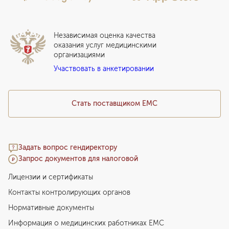
Стационар
Локальный этический комитет
Прикрепление к EMC
Дистанционные услуги
Инвесторам
Истории лечения
ВЛЭК
Независимая оценка качества
Программы привилегий
Прайс-лист
оказания услуг медицинскими
организациями
Подарочный сертификат EMC
Участвовать в анкетировании
Медицинский туризм
Стать поставщиком ЕМС
Задать вопрос гендиректору
Запрос документов для налоговой
Лицензии и сертификаты
Контакты контролирующих органов
Нормативные документы
Информация о медицинских работниках EMC