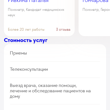
Ривкина Наталья
Гончарова
Психиатр, Кандидат медицинских
Психиатр, Геро
наук
Более 20 лет работы
3 отзыва
Стоимость услуг
Приемы
Фармако-генетическое консультирование
Телеконсультации
психиатра
570
у. е.
54 150
₽
Дистанционный сеанс психотерапии
Выезд врача, оказание помощи,
Прием (осмотр, консультация) врача-нарколога
375
у. е.
35 625
₽
лечение и обследование пациентов на
(первичный, повторный)
дому
352
Дистанционная консультация иностранного
у. е.
33 440
₽
профессора психиатрии, расширенная (первичная,
Сеанс психотерапии
повторная)
Осмотр врачом-психиатром с выездом на дом