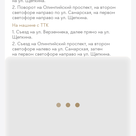
на ул. Щепкина.
190
у. е.
18 050
₽
2. Поворот на Олимпийский проспект, на втором
светофоре направо по ул. Самарская, на первом
Дистанционная индивидуальная психологическая
светофоре направо на ул. Щепкина.
консультация, занятие по Арт-терапии и Театро-
На машине с ТТК
терапии
1. Съезд на ул. Верземнека, далее прямо на ул.
228
у. е.
21 660
₽
Щепкина.
2. Съезд на Олимпийский проспект, на втором
Медико-логопедическая процедура при дизартрии
светофоре налево на ул. Самарская, затем
387
у. е.
36 765
₽
на первом светофоре направо на ул. Щепкина.
Медико-логопедическая процедура при дизартрии
на дому в пределах МКАД
304
у. е.
28 880
₽
Медико-логопедическая процедура при дизартрии
на дому до 10 км за МКАД
355
у. е.
33 725
₽
Медико-логопедическая процедура при дизартрии
на дому до 30 км за МКАД
463
у. е.
43 985
₽