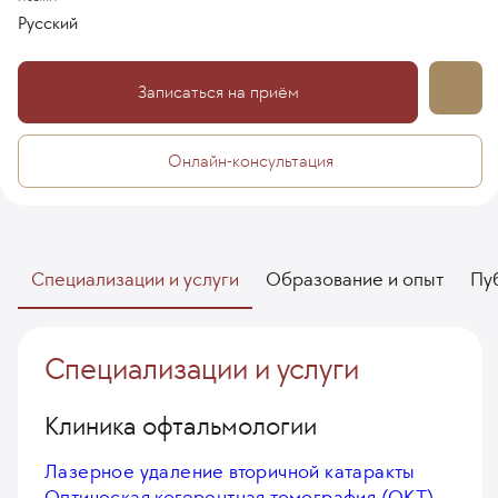
Русский
Записаться на приём
Онлайн-консультация
Специализации и услуги
Образование и опыт
Пу
Специализации и услуги
Клиника офтальмологии
Лазерное удаление вторичной катаракты
Оптическая когерентная томография (ОКТ)