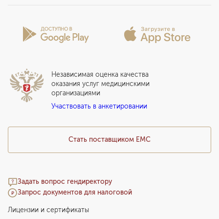
Программы обследования Чекап
Проекты
Анкета пациента
Программы годового обслуживания
Лицензии и сертификаты
Вопросы и ответы
Вакцинация
Сотрудничество
Статьи
Стационар
Локальный этический комитет
Прикрепление к EMC
Дистанционные услуги
Инвесторам
Истории лечения
ВЛЭК
Независимая оценка качества
Программы привилегий
Прайс-лист
оказания услуг медицинскими
организациями
Подарочный сертификат EMC
Участвовать в анкетировании
Медицинский туризм
Стать поставщиком ЕМС
Задать вопрос гендиректору
Запрос документов для налоговой
Лицензии и сертификаты