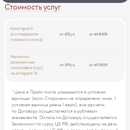
Стоимость услуг
Категория А
(исследования
от 472
у.е.
от 44 840
₽
головного мозга)
МРТ гипофиза
MRI3
Магнитно-
резонансная
от 519
у.е.
от 49 305
₽
томография (мрт)
на аппарате 3t
МРТ гипофиза (мощность аппарата 3Т)
MRI79
* Цены в Прайс-листе указываются в условных
единицах (если Сторонами не определено иное, 1
условная единица равна 1 евро), все расчеты
по Договору осуществляются в рублевом
эквиваленте. Оплата по Договору осуществляется
Заказчиком по курсу ЦБ РФ, действующему на день