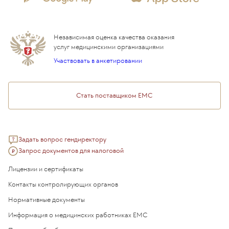
Стационар
Локальный этический комитет
Прикрепление к EMC
Дистанционные услуги
Инвесторам
Истории лечения
ВЛЭК
Независимая оценка качества оказания
Программы привилегий
Прайс-лист
услуг медицинскими организациями
Подарочный сертификат EMC
Участвовать в анкетировании
Медицинский туризм
Стать поставщиком ЕМС
Задать вопрос гендиректору
Запрос документов для налоговой
Лицензии и сертификаты
Контакты контролирующих органов
Нормативные документы
Информация о медицинских работниках EMC