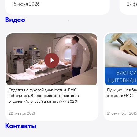
15 июня 2026
27 ф
Видео
Отделение лучевой диагностики ЕМС
Пункционная би
победитель Всероссийского рейтинга
железы в ЕМС
отделений лучевой диагностики 2020
22 января 2021
21 сентября 201
Контакты