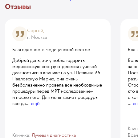
Отзывы
Сергей,
г. Москва
Благодарность медицинской сестре
Благ
Добрый день, хочу поблагодарить
Боль
медицинскую сестру отделения лучевой
за в
диагностики в клинике на ул. Щепкина 35
Посл
Павловскую Марию, она очень
разъ
безболезненно провела все необходимые
Огро
процедуры перед МРТ исследованием
кто 
и после него. Для меня такие процедуры
с ко
всегда
...
ещё
...
е
Клин
Клиника:
Лучевая диагностика
Врач