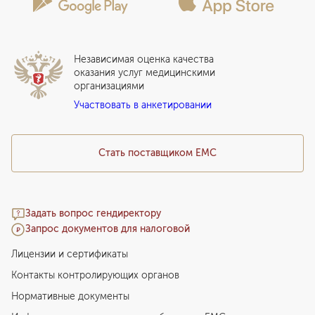
Сотрудничество
Статьи
Стационар
Локальный этический комитет
Прикрепление к EMC
Дистанционные услуги
Инвесторам
Истории лечения
ВЛЭК
Независимая оценка качества
Программы привилегий
Прайс-лист
оказания услуг медицинскими
организациями
Подарочный сертификат EMC
Участвовать в анкетировании
Медицинский туризм
Стать поставщиком ЕМС
Задать вопрос гендиректору
Запрос документов для налоговой
Лицензии и сертификаты
Контакты контролирующих органов
Нормативные документы