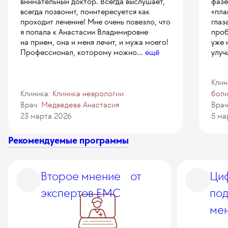
внимательный доктор. Всегда выслушает,
фазе
всегда позвонит, поинтересуется как
«пла
проходит лечение! Мне очень повезло, что
глаз
я попала к Анастасии Владимировне
проб
на прием, она и меня лечит, и мужа моего!
уже 
Профессионал, которому можно
...
ещё
улуч
Клин
Клиника:
Клиника неврологии
бол
Врач:
Медведева Анастасия
Врач
23 марта 2026
5 ма
Рекомендуемые программы
Второе мнение от
Ци
экспертов EMC
по
мен