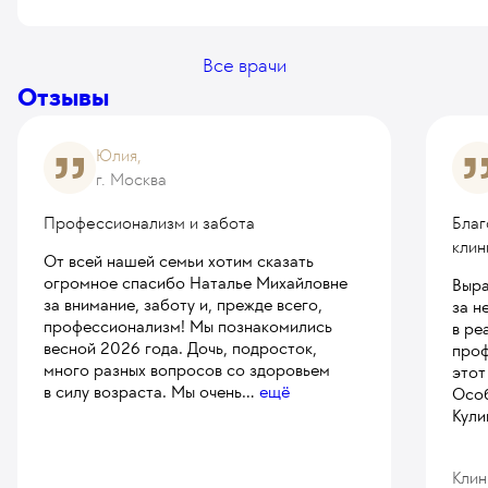
Все врачи
Отзывы
Юлия,
г. Москва
Профессионализм и забота
Благ
кли
От всей нашей семьи хотим сказать
огромное спасибо Наталье Михайловне
Выра
за внимание, заботу и, прежде всего,
за н
профессионализм! Мы познакомились
в ре
весной 2026 года. Дочь, подросток,
проф
много разных вопросов со здоровьем
этот
в силу возраста. Мы очень
...
ещё
Особ
Кули
Клин