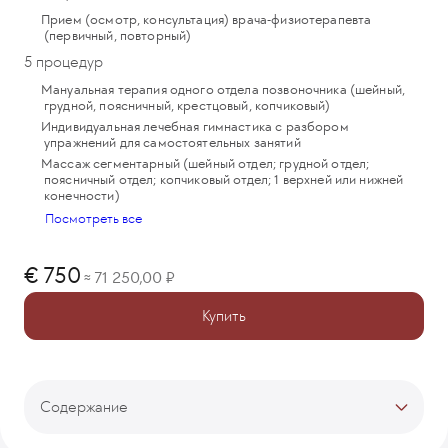
Прием (осмотр, консультация) врача-физиотерапевта
(первичный, повторный)
5 процедур
Мануальная терапия одного отдела позвоночника (шейный,
грудной, поясничный, крестцовый, копчиковый)
Индивидуальная лечебная гимнастика с разбором
упражнений для самостоятельных занятий
Массаж сегментарный (шейный отдел; грудной отдел;
поясничный отдел; копчиковый отдел; 1 верхней или нижней
конечности)
Посмотреть все
750
71 250,00
≈
Купить
Содержание
Тарифы