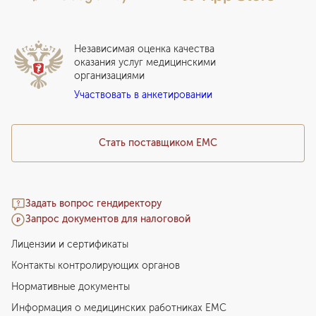
Стационар
Локальный этический комитет
Прикрепление к EMC
Дистанционные услуги
Инвесторам
Истории лечения
ВЛЭК
Независимая оценка качества
Программы привилегий
Прайс-лист
оказания услуг медицинскими
организациями
Подарочный сертификат EMC
Участвовать в анкетировании
Медицинский туризм
Стать поставщиком ЕМС
Задать вопрос гендиректору
Запрос документов для налоговой
Лицензии и сертификаты
Контакты контролирующих органов
Нормативные документы
Информация о медицинских работниках EMC