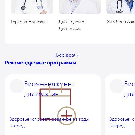
Гуркова Надежда
Джанмурзаев
Жамбеев Аза
Джанмурза
Все врачи
Рекомендуемые программы
Биоменеджмент
Би
для мужчин
для
Здоровье, спроектированное на годы
Здоровье, 
вперед.
вперед.