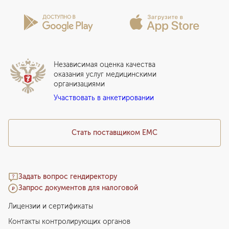
Программы годового обслуживания
Лицензии и сертификаты
Вопросы и ответы
Вакцинация
Сотрудничество
Статьи
Стационар
Локальный этический комитет
Прикрепление к EMC
Дистанционные услуги
Инвесторам
Истории лечения
ВЛЭК
Независимая оценка качества
Программы привилегий
Прайс-лист
оказания услуг медицинскими
организациями
Подарочный сертификат EMC
Участвовать в анкетировании
Медицинский туризм
Стать поставщиком ЕМС
Задать вопрос гендиректору
Запрос документов для налоговой
Лицензии и сертификаты
Контакты контролирующих органов