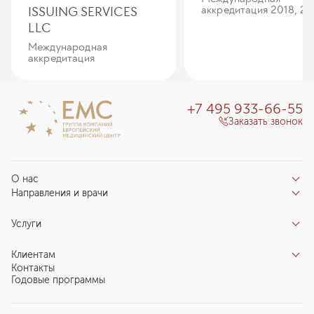
ISSUING SERVICES
аккредитация 2018, 20
LLC
Международная
аккредитация
+7 495 933-66-55
Заказать звонок
О нас
Направления и врачи
Отзывы пациентов
Врачи
О клинике
Услуги
Направления
Благотворительный фонд «Благодеяние»
Услуги
Центры компетенций
Клиентам
Новости
Индивидуальный план здоровья
Контакты
Специалистам
Запись на прием
Годовые программы
Комплексные программы
Карьера в ЕМС
Подготовка к визиту
Программы обследования Чекап
Проекты
Анкета пациента