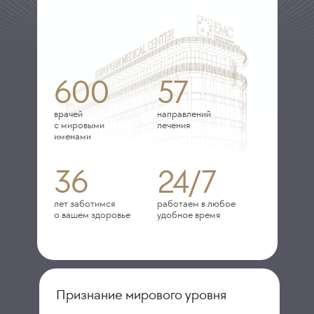
600
57
врачей
направлений
с мировыми
лечения
именами
36
24/7
лет заботимся
работаем в любое
о вашем здоровье
удобное время
Признание мирового уровня