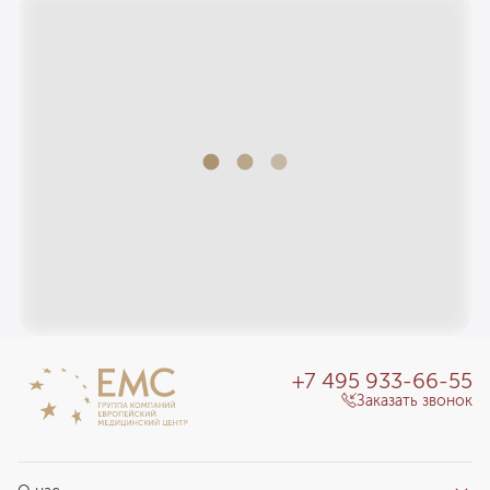
пластмассового
1 564
у. е.
148 580
₽
Протезирование зубов полными съемными
пластинчатыми протезами на основе нейлона
5 174
у. е.
491 530
₽
Протезирование частичными съемными
пластиночными протезами пластмассовыми
817
у. е.
77 615
₽
Установка частичного съемного протеза
нейлонового
4 571
у. е.
434 245
₽
Протезирование частичными съемными
+7 495 933-66-55
пластиночными протезами пластмассовыми с 1
Заказать звонок
зубом
370
у. е.
35 150
₽
Протезирование частичными съемными