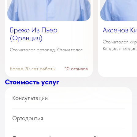
Брежо Ив Пьер
Аксенов К
(Франция)
Стоматолог-хир
Кандидат медиц
Стоматолог-ортопед, Стоматолог
Более 20 лет работы
10 отзывов
Стоимость услуг
Консультации
Осмотр, консультация врачом-анестезиологом-
Ортодонтия
реаниматологом первичный
74
у. е.
7 030
₽
Коррекция съемного ортодонтического аппарата