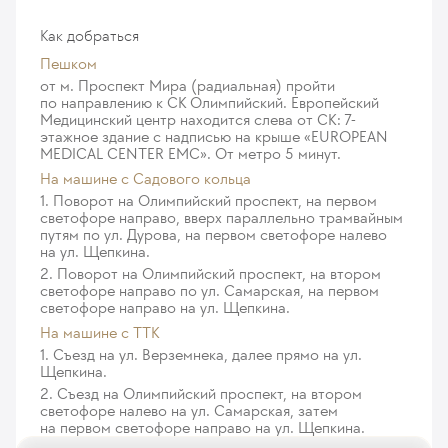
Пломбирование корневого канала зуба, временное
1 267
у. е.
120 365
₽
(1 канал)
Как добраться
68
Восстановление зуба вкладкой из композита, 1
у. е.
6 460
₽
Пешком
поверхность
от м. Проспект Мира (радиальная) пройти
Пломбирование корневого канала зуба
432
у. е.
41 040
₽
по направлению к СК Олимпийский. Европейский
гуттаперчевыми штифтами
Медицинский центр находится слева от СК: 7-
69
Восстановление зуба вкладкой из композита, 2
этажное здание с надписью на крыше «EUROPEAN
у. е.
6 555
₽
MEDICAL CENTER EMC». От метро 5 минут.
и более поверхности
Дополнительный тариф за лечение каналов
На машине c Садового кольца
576
у. е.
54 720
₽
под микроскопом (за 1 канал)
1. Поворот на Олимпийский проспект, на первом
светофоре направо, вверх параллельно трамвайным
70
Восстановление зуба вкладкой из спецсплава
у. е.
6 650
₽
путям по ул. Дурова, на первом светофоре налево
1 249
у. е.
118 655
₽
на ул. Щепкина.
Пломбирование корневого канала зуба
2. Поворот на Олимпийский проспект, на втором
с использованием термафила или горячей
Восстановление зуба вкладкой INLAY/ONLAY
светофоре направо по ул. Самарская, на первом
гутаперчи, за канал
из спецсплава
светофоре направо на ул. Щепкина.
81
785
у. е.
у. е.
7 695
74 575
₽
₽
На машине с ТТК
1. Съезд на ул. Верземнека, далее прямо на ул.
Коррекция базиса протеза (за единицу)
Щепкина.
363
у. е.
34 485
₽
2. Съезд на Олимпийский проспект, на втором
светофоре налево на ул. Самарская, затем
на первом светофоре направо на ул. Щепкина.
Установка полного съемного протеза