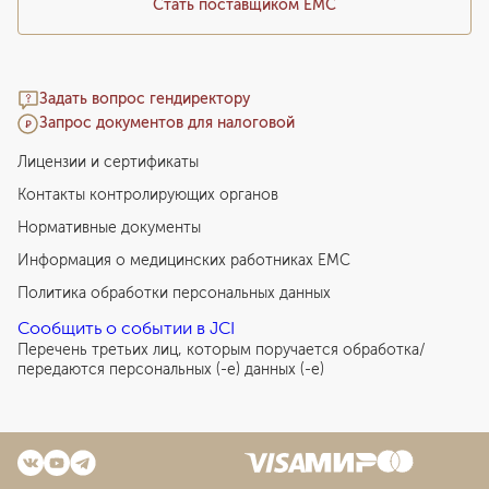
каппа от апноэ)
Стать поставщиком ЕМС
2 279
у. е.
216 505
₽
Избирательное пришлифовывание твердых тканей
зубов
Задать вопрос гендиректору
51
у. е.
4 845
₽
Запрос документов для налоговой
Лицензии и сертификаты
Временное восстановление культи зуба при заказе
культевой вкладки под временную коронку
Контакты контролирующих органов
141
у. е.
13 395
₽
Нормативные документы
Установка временной коронки, изготовленной
Информация о медицинских работниках EMC
прямым способом
Политика обработки персональных данных
223
у. е.
21 185
₽
Сообщить о событии в JCI
Перечень третьих лиц, которым поручается обработка/
Установка крепления (Аттачмент) (за единицу)
передаются персональных (-е) данных (-е)
667
у. е.
63 365
₽
Исследование на диагностических моделях
челюстей и восковая моделировка зоны улыбки (за
единицу)