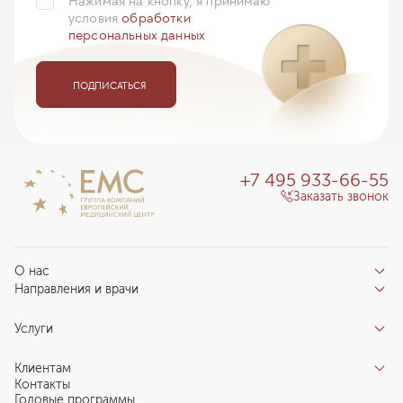
Нажимая на кнопку, я принимаю
условия
обработки
персональных данных
ПОДПИСАТЬСЯ
+7 495 933-66-55
Заказать звонок
О нас
Направления и врачи
Отзывы пациентов
Врачи
О клинике
Услуги
Направления
Благотворительный фонд «Благодеяние»
Услуги
Центры компетенций
Клиентам
Новости
Индивидуальный план здоровья
Контакты
Специалистам
Запись на прием
Годовые программы