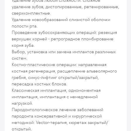
Удаление зубов любой сложности: сложное
удаление зубов, дистопированные, ретенированные,
сверхкомплектные.
Удаление новообразований слизистой оболочки
полости рта.
Проведение зубосохраняющих операций: резекция
верхушек корней - ретроградное пломбирование
корня зуба.
Выбор, установка или замена имплантов различных
систем.
Костно-пластические операции: направленная
костная регенерация, расщепление альвеолярного
гребня, синус-лифтинг открытый/закрытый,
пересадка костных блоков.
Классическая имплантация, одномоментная
имплантация, имплантация с немедленной
нагрузкой.
Пародонтологическое лечение заболеваний
пародонта консервативной и хирургической
методикой: Vector-терапия, кюретаж закрытый/
открытый.