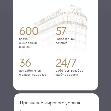
600
57
врачей
направлений
с мировыми
лечения
именами
36
24/7
лет заботимся
работаем в любое
о вашем здоровье
удобное время
Признание мирового уровня