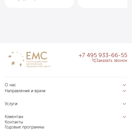
+7 495 933-66-55
Заказать звонок
О нас
Направления и врачи
Отзывы пациентов
Врачи
О клинике
Услуги
Направления
Благотворительный фонд «Благодеяние»
Услуги
Центры компетенций
Клиентам
Новости
Индивидуальный план здоровья
Контакты
Специалистам
Запись на прием
Годовые программы
Комплексные программы