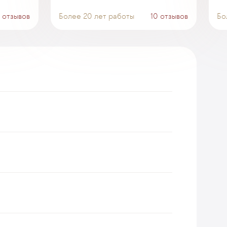
 отзывов
Более 20 лет работы
10 отзывов
Бо
етрудоспособности (для беременных)
ой программы