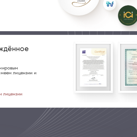
ждённое
о
 мировым
имеем лицензии и
и лицензии