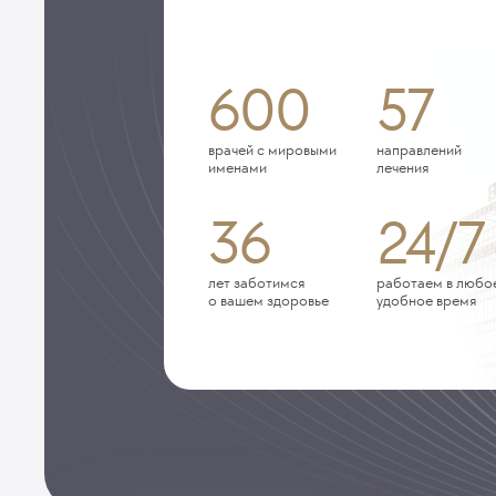
600
57
врачей с мировыми
направлений
именами
лечения
36
24/7
лет заботимся
работаем в любо
о вашем здоровье
удобное время