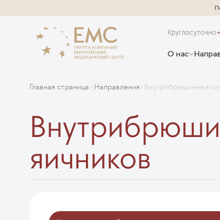
П
Круглосуточно
О нас
Направ
Главная страница
Направления
Внутрибрюшинная хим
Внутрибрюшин
яичников