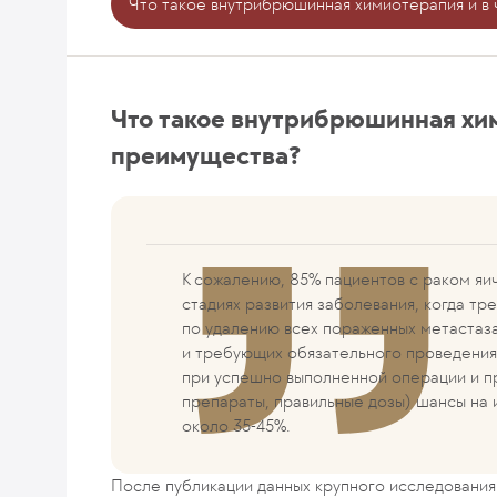
Что такое внутрибрюшинная химиотерапия и в
Что такое внутрибрюшинная хим
преимущества?
К сожалению, 85% пациентов с раком яи
стадиях развития заболевания, когда т
по удалению всех пораженных метастаза
и требующих обязательного проведени
при успешно выполненной операции и п
препараты, правильные дозы) шансы на 
около 35-45%.
После публикации данных крупного исследовани