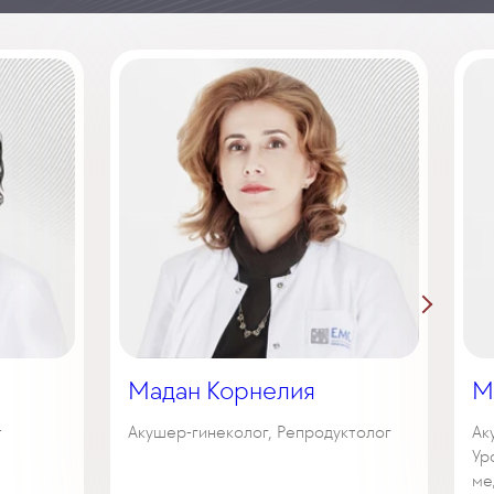
Мадан Корнелия
М
т
Акушер-гинеколог, Репродуктолог
Ак
Ур
ме