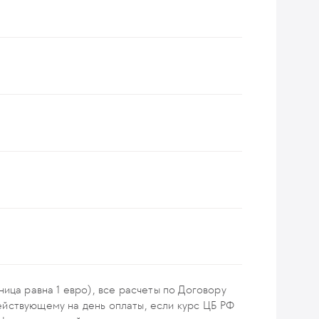
см в диаметре)
убах и яичниках, в кишечнике и матке/
см)
ица равна 1 евро), все расчеты по Договору
ействующему на день оплаты, если курс ЦБ РФ