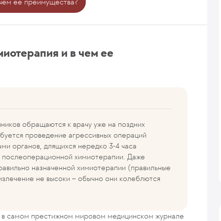
 чем ее преимущества?
иотерапия и в чем ее
чников обращаются к врачу уже на поздних
ребуется проведение агрессивных операций
ми органов, длящихся нередко 3-4 часа
я послеоперационной химиотерапии. Даже
равильно назначенной химиотерапии (правильные
излечение не высоки – обычно они колеблются
я в самом престижном мировом медицинском журнале