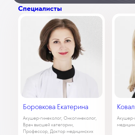
Специалисты
Боровкова Екатерина
Ковал
Акушер-гинеколог, Онкогинеколог,
Акушер-
Врач высшей категории,
медицин
Профессор, Доктор медицинских