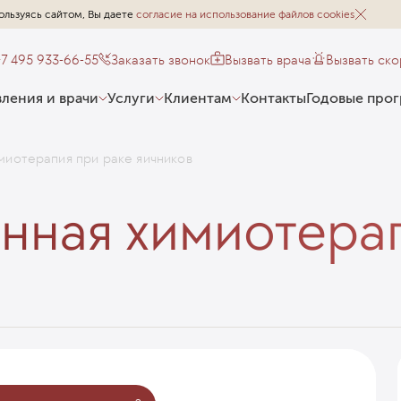
ользуясь сайтом, Вы даете
согласие на использование файлов cookies
+7 495 933-66-55
Заказать звонок
Вызвать врача
Вызвать ск
ления и врачи
Услуги
Клиентам
Контакты
Годовые про
иотерапия при раке яичников
ная химиотерап