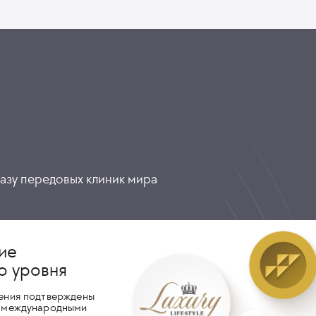
разу передовых клиник мира
ие
о уровня
ения подтверждены
 международными