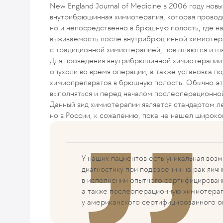
New England Journal of Medicine в 2006 году но
внутрибрюшинная химиотерапия, которая проводит
но и непосредственно в брюшную полость, где на
выживаемость после внутрибрюшинной химиотера
с традиционной химиотерапией, повышаются и ша
Для проведения внутрибрюшинной химиотерапии 
опухоли во время операции, а также установка п
химиопрепаратов в брюшную полость. Обычно это
выполняться и перед началом послеоперационно
Данный вид химиотерапии является стандартом л
но в России, к сожалению, пока не нашел широко
У наших пациентов есть уникальная во
диагностику при подозрении на рак яич
в исполнении опытного сертифицирован
а также послеоперационную химиотерап
у американского сертифицированного о