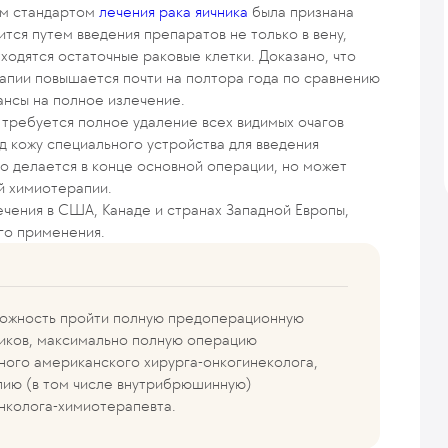
вым стандартом
лечения рака яичника
была признана
ся путем введения препаратов не только в вену,
ходятся остаточные раковые клетки. Доказано, что
пии повышается почти на полтора года по сравнению
нсы на полное излечение.
требуется полное удаление всех видимых очагов
од кожу специального устройства для введения
 делается в конце основной операции, но может
й химиотерапии.
ечения в США, Канаде и странах Западной Европы,
го применения.
зможность пройти полную предоперационную
ников, максимально полную операцию
ного американского хирурга-онкогинеколога,
ию (в том числе внутрибрюшинную)
нколога-химиотерапевта.