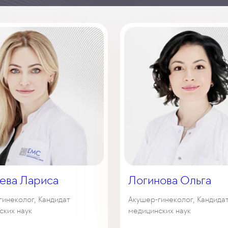
ева Лариса
Логинова Ольга
гинеколог, Кандидат
Акушер-гинеколог, Кандида
ских наук
медицинских наук