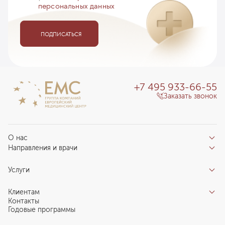
персональных данных
ПОДПИСАТЬСЯ
+7 495 933-66-55
Заказать звонок
О нас
Направления и врачи
Отзывы пациентов
Врачи
О клинике
Услуги
Направления
Благотворительный фонд «Благодеяние»
Услуги
Центры компетенций
Клиентам
Новости
Индивидуальный план здоровья
Контакты
Специалистам
Запись на прием
Годовые программы
Комплексные программы
Карьера в ЕМС
Подготовка к визиту