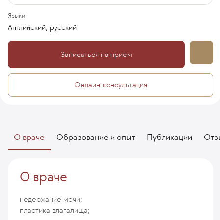
Языки
Английский, русский
Записаться на приём
Онлайн-консультация
О враче
Образование и опыт
Публикации
Отз
О враче
недержание мочи;
пластика влагалища;