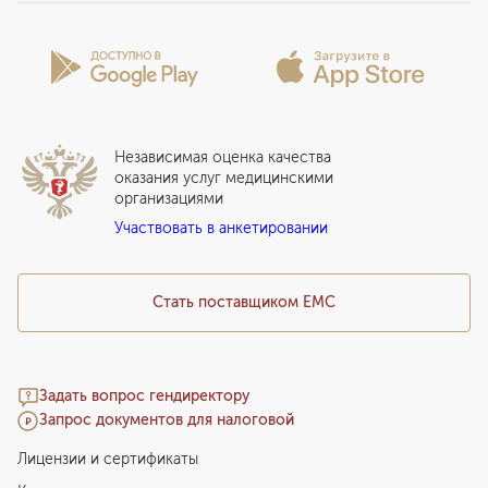
Программы обследования Чекап
Проекты
Анкета пациента
Программы годового обслуживания
Лицензии и сертификаты
Вопросы и ответы
Вакцинация
Сотрудничество
Статьи
Стационар
Локальный этический комитет
Прикрепление к EMC
Дистанционные услуги
Инвесторам
Истории лечения
ВЛЭК
Независимая оценка качества
Программы привилегий
Прайс-лист
оказания услуг медицинскими
организациями
Подарочный сертификат EMC
Участвовать в анкетировании
Медицинский туризм
Стать поставщиком ЕМС
Задать вопрос гендиректору
Запрос документов для налоговой
Лицензии и сертификаты