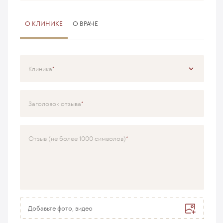
О КЛИНИКЕ
О ВРАЧЕ
Клиника
Специализация
Заголовок отзыва
Врач
Отзыв (не более 1000 символов)
Добавьте фото, видео