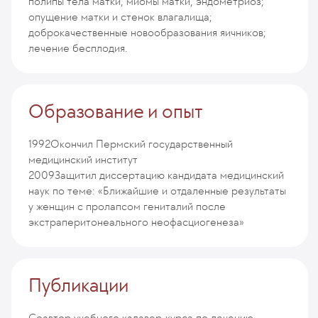
полипы тела матки, миомы матки, эндометриоз;
опущение матки и стенок влагалища;
доброкачественные новообразования яичников;
лечение бесплодия.
Образование и опыт
1992
Окончил Пермский государственный
медицинский институт
2009
Защитил диссертацию кандидата медицинский
наук по теме: «Ближайшие и отдаленные результаты
у женщин с пролапсом гениталий после
экстраперитонеального неофасциогенеза»
Публикации
Соавтор учебного кадавер-курса по лечению