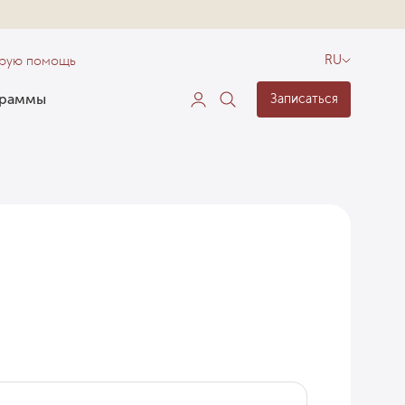
орую помощь
RU
граммы
Записаться