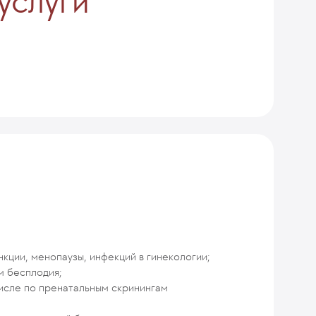
услуги
кции, менопаузы, инфекций в гинекологии;
м бесплодия;
числе по пренатальным скринингам