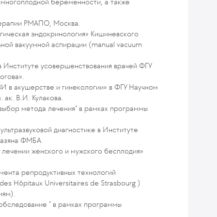
, многоплодной беременности, а также
терапии РМАПО, Москва.
огическая эндокринология» Кишиневского
ьной вакуумной аспирации (manual vacuum
в Институте усовершенствования врачей ФГУ
огова».
ЗИ в акушерстве и гинекологии» в ФГУ Научном
 ак. В.И. Кулакова.
 выбор метода лечения" в рамках программы
 ультразвуковой диагностике в Институте
мазяна ФМБА.
в лечении женского и мужского бесплодия»
амента репродуктивных технологий
es Hôpitaux Universitaires de Strasbourg )
иям).
 обследование " в рамках программы