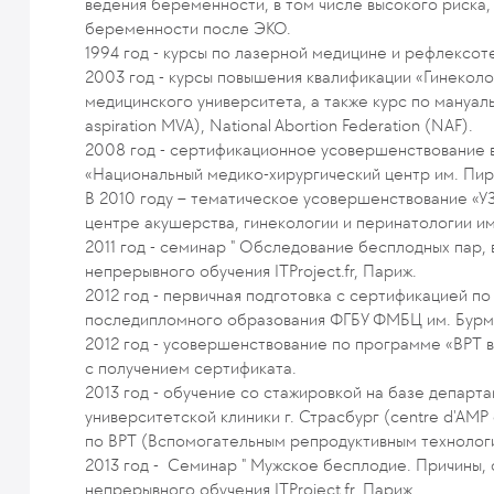
ведения беременности, в том числе высокого риска
беременности после ЭКО.
1994 год - курсы по лазерной медицине и рефлексо
2003 год - курсы повышения квалификации «Гинекол
медицинского университета, а также курс по мануал
aspiration MVA), National Abortion Federation (NAF).
2008 год - сертификационное усовершенствование 
«Национальный медико-хирургический центр им. Пир
В 2010 году – тематическое усовершенствование «У
центре акушерства, гинекологии и перинатологии им.
2011 год - семинар " Обследование бесплодных пар,
непрерывного обучения ITProject.fr, Париж.
2012 год - первичная подготовка с сертификацией по
последипломного образования ФГБУ ФМБЦ им. Бур
2012 год - усовершенствование по программе «ВРТ 
с получением сертификата.
2013 год - обучение со стажировкой на базе департ
университетской клиники г. Страсбург (centre d'AMP d
по ВРТ (Вспомогательным репродуктивным технолог
2013 год - Семинар " Мужское бесплодие. Причины,
непрерывного обучения ITProject.fr, Париж.