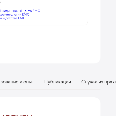
а
 медицинский центр EMC
 косметологии EMC
а и детства EMC
зование и опыт
Публикации
Случаи из прак