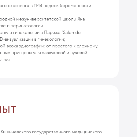
го скрининга в 11-14 недель беременности.
народной межуниверситетской школы Яна
тве и перинатологии.
ству и гинекологии в Париже "Salon de
3D-визуализации в гинекологии;
ой эхокардиографии: от простого к сложному.
ные принципы ультразвуковой и лучевой
огии».
пыт
т Кишиневского государственного медицинского