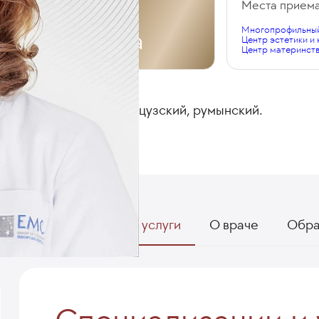
Общий стаж
Места прием
Многопрофильный
34 года
Центр эстетики и
Центр материнств
ЯЗЫКИ
Русский, французский, румынский.
Специализации и услуги
О враче
Обра