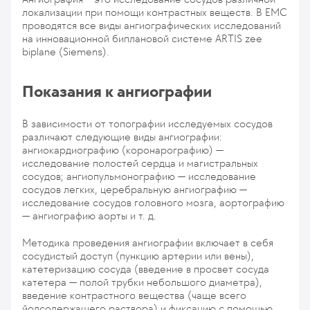
локализации при помощи контрастных веществ. В EMC
проводятся все виды ангиографических исследований
на инновационной биплановой системе ARTIS zee
biplane (Siemens).
Показания к ангиографии
В зависимости от топографии исследуемых сосудов
различают следующие виды ангиографии:
ангиокардиографию (коронарографию) —
исследование полостей сердца и магистральных
сосудов; ангиопульмонографию — исследование
сосудов легких, церебральную ангиографию —
исследование сосудов головного мозга, аортографию
— ангиографию аорты и т. д.
Методика проведения ангиографии включает в себя
сосудистый доступ (пункцию артерии или вены),
катетеризацию сосуда (введение в просвет сосуда
катетера — полой трубки небольшого диаметра),
введение контрастного вещества (чаще всего
йодсодержащего раствора) и фиксацию с помощью