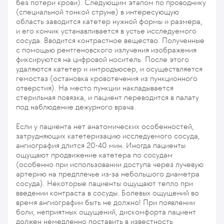
без потери крови). Следующим этапом по проводнику
(специальной тонкой струне) в интересующую
область заводится катетер нужной формы и размера,
и его кончик устанавливается в устье исследуемого
сосуда. Вводится контрастное вещество. Полученные
с помощью рентгеновского излучения изображения
фиксируются на цифровой носитель. После этого
удаляются катетер и интродъюсер, и осуществляется
гемостаз (остановка кровотечения из пункционного
отверстия). На место пункции накладывается
стерильная повязка, и пациент переводится в палату
под наблюдение дежурного врача.
Если у пациента нет анатомических особенностей,
затрудняющих катетеризацию исследуемого сосуда,
ангиография длится 20-40 мин. Иногда пациенты
ощущают продвижение катетера по сосудам
(особенно при использовании доступа через лучевую
артерию на предплечье из-за небольшого диаметра
сосуда). Некоторые пациенты ощущают тепло при
введении контраста в сосуды. Болевых ощущений во
время ангиографии быть не должно! При появлении
боли, неприятных ощущений, дискомфорта пациент
должен немедленно поставить в известность