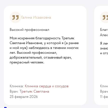
Галина Исааковна
Высокий профессионал
Благ
Але
Моя искренняя благодарность Третьяк
Светлане Ивановне, у которой я (а ранее
Я ле
и мой муж) наблюдаюсь в течении многих
знаю
лет. Высокий профессионал,
и от
доброжелательный, отзывчивый врач,
прекрасный человек.
Клиника:
Клиника сердца и сосудов
Клин
Врач:
Третьяк Светлана
Врач
25 февраля 2026
11 ф