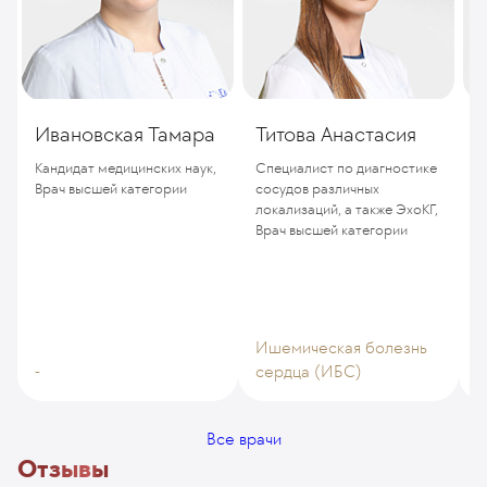
Ивановская Тамара
Титова Анастасия
И
Кандидат медицинских наук,
Специалист по диагностике
К
Врач высшей категории
сосудов различных
локализаций, а также ЭхоКГ,
Врач высшей категории
Ишемическая болезнь
И
-
сердца (ИБС)
с
Все врачи
Отзывы