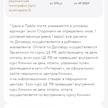
резонансная
от 519
у.е.
от 49 305
₽
МСКТ-ангиография брюшной аорты и ее ветвей
томография (мрт)
MSCT19
на аппарате 3t
МСКТ-ангиография грудной аорты
МРТ головного мозга + ангиография сосудов головного мозга
(инкраниальные артерии и вены) (мощность аппарата 3Т)
MSCT20
* Цены в Прайс-листе указываются в условных
MRI80
единицах (если Сторонами не определено иное, 1
МСКТ-ангиография легочных артерий
условная единица равна 1 евро), все расчеты
MSCT21
МР-ангиография сосудов шеи (мощность аппарата 3Т)
по Договору осуществляются в рублевом
MRI126
эквиваленте. Оплата по Договору осуществляется
МСКТ-ангиография экстра и интракраниальных артерий
MSCT22
Заказчиком по курсу ЦБ РФ, действующему на день
МР-ангиография брюшной аорты и ее ветвей (мощность
оплаты, если курс ЦБ РФ не превышает внутренний
аппарата 3Т)
МСКТ-ангиография интракраниальных артерий
курс Клиники на день оплаты, указанный путем
MRI127
MSCT47
размещения в сети «Интернет», на официальном
сайте медицинских центров Клиники,
и на информационных стендах в медицинских
центрах. Если курс ЦБ РФ превышает внутренний
курс Клиники на день оплаты, оплата
осуществляется по внутреннему курсу Клиники.