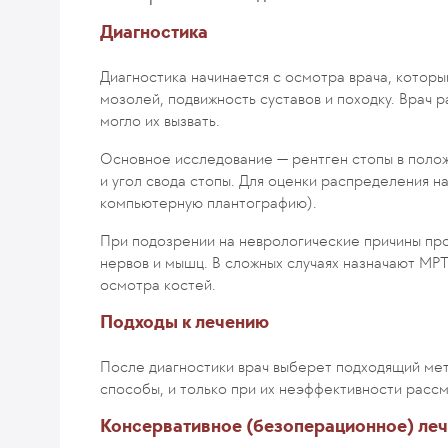
Диагностика
Диагностика начинается с осмотра врача, которы
мозолей, подвижность суставов и походку. Врач 
могло их вызвать.
Основное исследование — рентген стопы в полож
и угол свода стопы. Для оценки распределения н
компьютерную плантографию).
При подозрении на неврологические причины пр
нервов и мышц. В сложных случаях назначают МРТ 
осмотра костей.
Подходы к лечению
После диагностики врач выберет подходящий ме
способы, и только при их неэффективности расс
Консервативное (безоперационное) ле