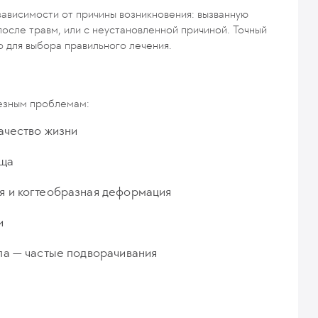
зависимости от причины возникновения: вызванную
осле травм, или с неустановленной причиной. Точный
о для выбора правильного лечения.
ьезным проблемам:
ачество жизни
яща
я и когтеобразная деформация
и
па — частые подворачивания