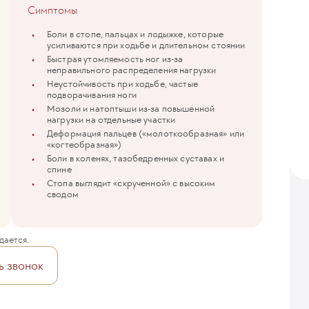
Симптомы
Боли в стопе, пальцах и лодыжке, которые
усиливаются при ходьбе и длительном стоянии
Быстрая утомляемость ног из-за
неправильного распределения нагрузки
Неустойчивость при ходьбе, частые
подворачивания ноги
Мозоли и натоптыши из-за повышенной
нагрузки на отдельные участки
Деформация пальцев («молоткообразная» или
«когтеобразная»)
Боли в коленях, тазобедренных суставах и
спине
Стопа выглядит «скрученной» с высоким
сводом
дается.
ь звонок