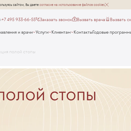
ользуясь сайтом, Вы даете
согласие на использование файлов cookies
+7 495 933-66-55
Заказать звонок
Вызвать врача
Вызвать с
о
авления и врачи
Услуги
Клиентам
Контакты
Годовые программ
кция полой стопы
полой стопы