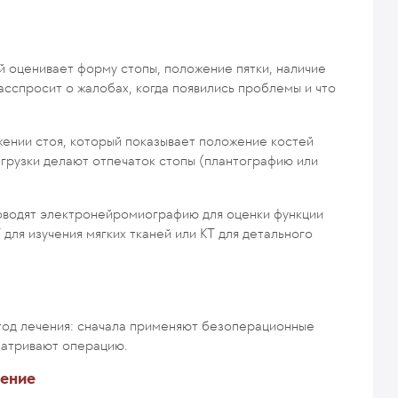
й оценивает форму стопы, положение пятки, наличие
расспросит о жалобах, когда появились проблемы и что
ении стоя, который показывает положение костей
агрузки делают отпечаток стопы (плантографию или
оводят электронейромиографию для оценки функции
для изучения мягких тканей или КТ для детального
тод лечения: сначала применяют безоперационные
матривают операцию.
чение