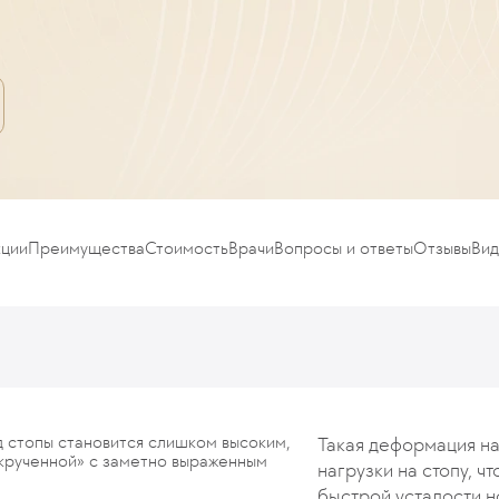
кции
Преимущества
Стоимость
Врачи
Вопросы и ответы
Отзывы
Ви
д стопы становится слишком высоким,
Такая деформация н
«скрученной» с заметно выраженным
нагрузки на стопу, ч
быстрой усталости н