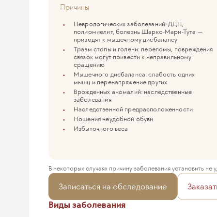
Причины
Неврологических заболеваний: ДЦП,
полиомиелит, болезнь Шарко-Мари-Тута —
приводят к мышечному дисбалансу
Травм стопы и голени: переломы, повреждения
связок могут привести к неправильному
сращению
Мышечного дисбаланса: слабость одних
мышц и перенапряжение других
Врожденных аномалий: наследственные
заболевания
Наследственной предрасположенности
Ношения неудобной обуви
Избыточного веса
В некоторых случаях причину заболевания установить не у
Записаться на обследование
Заказат
Виды заболевания