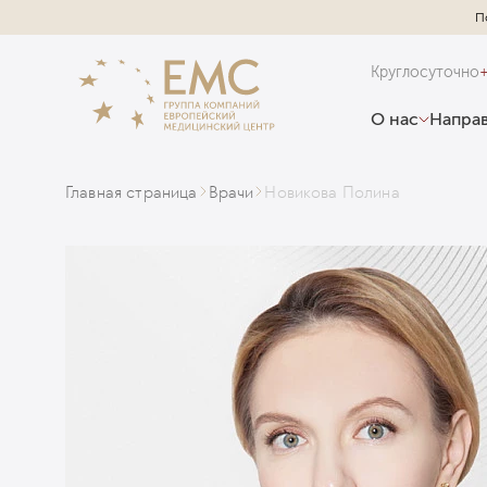
П
Круглосуточно
О нас
Направ
Главная страница
Врачи
Новикова Полина