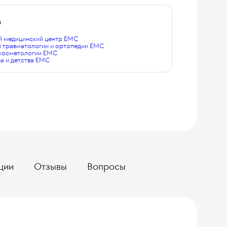
а
 медицинский центр EMC
й травматологии и ортопедии EMC
 косметологии EMC
а и детства EMC
ции
Отзывы
Вопросы