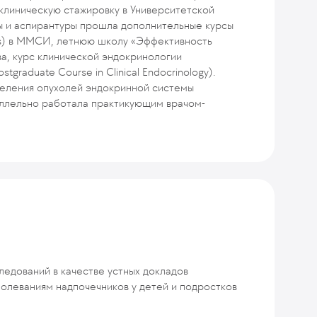
 клиническую стажировку в Университетской
ры и аспирантуры прошла дополнительные курсы
ators) в ММСИ, летнюю школу «Эффективность
а, курс клинической эндокринологии
graduate Course in Clinical Endocrinology).
тделения опухолей эндокринной системы
ллельно работала практикующим врачом-
ледований в качестве устных докладов
болеваниям надпочечников у детей и подростков