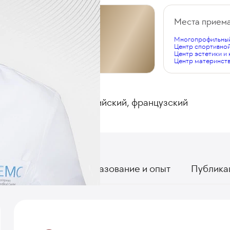
Общий стаж
Места прием
Многопрофильный
17 лет
Центр спортивно
Центр эстетики и
Центр материнств
ЯЗЫКИ
Русский, английский, французский
О враче
Образование и опыт
Публика