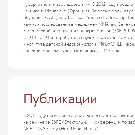
пубертатной гиперандрогении». В 2012 году прошла
клинике г. Монпелье (Франция). За время ординату
обучения: GCP (Good Clinical Practice for Investig
научных исследований в медицине» ММА им. Сеченов
Европейской ассоциации эндокринологов (ESE, 8th Post
С 2011 по 2013 гг. работала научным сотрудником о
Института детской эндокринологии ФГБУ ЭНЦ. Пара
эндокринологом в частных клиниках г. Москвы.
Публикации
В 2011 году представила результаты собственных исс
на семинаре ESPE (Стокгольм) и конференции по за
AE-PCOS Society (Нью Дели, Индия).