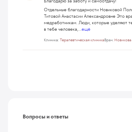
Благодарю за заботу и самоотдачу!
Отдельные благодарности Новиковой Пол
Титовой Анастасии Александровне Это вра
медработникам. Люди, которые уделяют те
в тебе человека,
...
ещё
Клиника:
Терапевтическая клиника
Врач:
Новикова
Вопросы и ответы