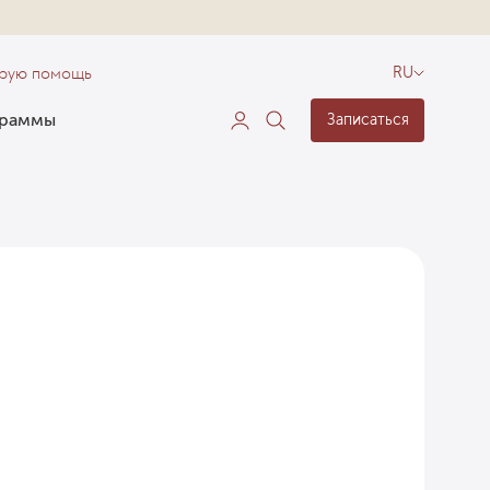
орую помощь
RU
граммы
Записаться