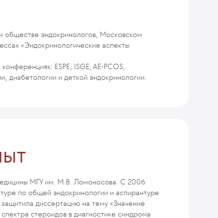
м обществе эндокринологов, Московском
рессах «Эндокринологические аспекты
 конференциях: ESPE, ISGE, AE-PCOS,
, диабетологии и деткой эндокринологии.
пыт
едицины МГУ им. М.В. Ломоносова. С 2006
натуре по общей эндокринологии и аспирантуре
у защитила диссертацию на тему «Значение
спектра стероидов в диагностике синдрома