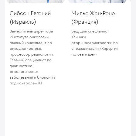
Либсон Евгений
Милье Жан-Рене
(Израиль)
(Франция)
(
Заместитель директора
Ведущий специалист
Д
Института онкологии,
Клиники
О
главный консультант по
оториноларингологии по
онкодиагностике,
специализации «Хирургия
профессор радиологии.
головы и шеи»
Главный специалист по
диагностике
онкологических
заболеваний и биопсиям
под контролем КТ