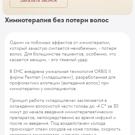
Заказать звонок
Химиотерапия без потери волос
Одним из побочных эффектов от химиотерапии,
который зачастую считается неизбежным, - потеря
волос. Для большинства пациентов, особенно, что
касается женщин, - это тяжелый удар.
В EMC внедрена уникальная технология ORBIS II
фирмы Paxman («хладошлем»), разработанная для
профилактики алопеции (выпадения волос) при
химиотерапии у онкопациентов.
Принцип работы «хладошлема» заключается в
охлаждении волосистой части головы до -4 С° за 30
минут до начала введения химиотерапевтических
препаратов, непосредственно во время инфузий и
после их введения. Под воздействием холода
происходит спазм сосудов на коже головы, скорость
кровотока замедляется, и приток крови с