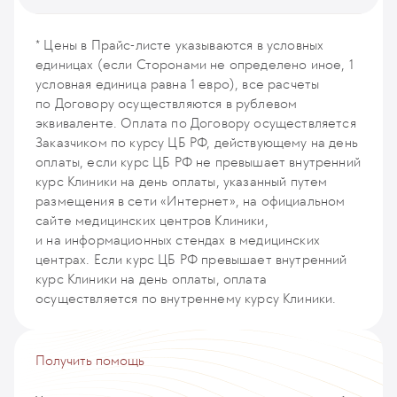
Дистанционная консультация врача-хирурга (первичная,
повторная)
Прием (осмотр, консультация) врача-колопроктолога
* Цены в Прайс-листе указываются в условных
RCS3
(первичный, повторный)
единицах (если Сторонами не определено иное, 1
CS16
условная единица равна 1 евро), все расчеты
по Договору осуществляются в рублевом
эквиваленте. Оплата по Договору осуществляется
Заказчиком по курсу ЦБ РФ, действующему на день
оплаты, если курс ЦБ РФ не превышает внутренний
курс Клиники на день оплаты, указанный путем
размещения в сети «Интернет», на официальном
сайте медицинских центров Клиники,
и на информационных стендах в медицинских
центрах. Если курс ЦБ РФ превышает внутренний
курс Клиники на день оплаты, оплата
осуществляется по внутреннему курсу Клиники.
Получить помощь