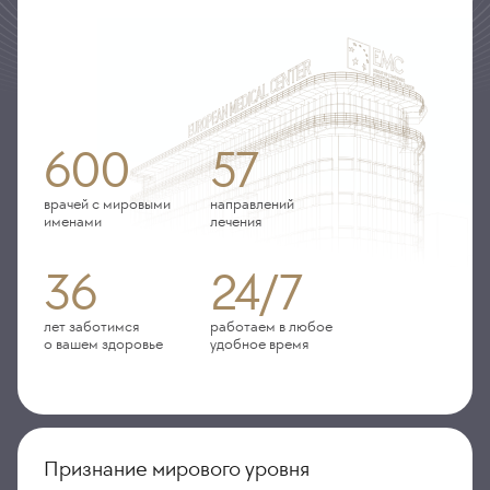
600
57
врачей с мировыми
направлений
именами
лечения
36
24/7
лет заботимся
работаем в любое
о вашем здоровье
удобное время
Признание мирового уровня