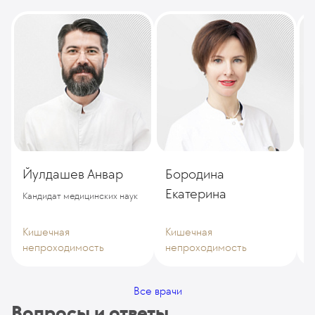
Йулдашев Анвар
Бородина
Екатерина
Кандидат медицинских наук
Кишечная
Кишечная
К
непроходимость
непроходимость
н
Все врачи
Вопросы и ответы