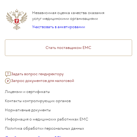
Дистанционные услуги
Инвесторам
Истории лечения
ВЛЭК
Независимая оценка качества оказания
Программы привилегий
Прайс-лист
услуг медицинскими организациями
Подарочный сертификат EMC
Участвовать в анкетировании
Медицинский туризм
Стать поставщиком ЕМС
Задать вопрос гендиректору
Запрос документов для налоговой
Лицензии и сертификаты
Контакты контролирующих органов
Нормативные документы
Информация о медицинских работниках EMC
Политика обработки персональных данных