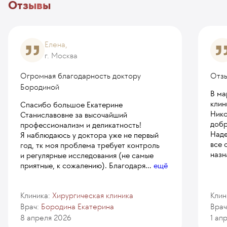
В ряде случаев используют дополнительные
Отзывы
методы, включая латеральную сфинктеротомию
или инъекции ботокса при анальных трещинах.
Елена,
г. Москва
Огромная благодарность доктору
Отзы
Бородиной
В ма
клин
Спасибо большое Екатерине
Нико
Станиславовне за высочайший
добр
профессионализм и деликатность!
Наде
Я наблюдаюсь у доктора уже не первый
все 
год, тк моя проблема требует контроль
назн
и регулярные исследования (не самые
приятные, к сожалению). Благодаря
...
ещё
Клиника:
Хирургическая клиника
Клин
Врач:
Бородина Екатерина
Врач
8 апреля 2026
1 ап