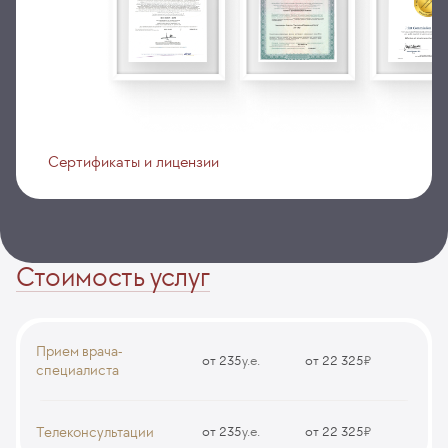
Сертификаты и лицензии
Стоимость услуг
Прием врача-
от 235
у.е.
от 22 325
₽
специалиста
Прием (осмотр, консультация) врача-хирурга (первичный,
повторный)
Телеконсультации
от 235
у.е.
от 22 325
₽
CS3