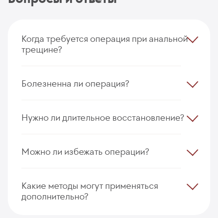
Когда требуется операция при анальной
трещине?
Операцию рассматривают, если трещина не
заживает на фоне медикаментозного лечения в
Болезненна ли операция?
течение нескольких недель.
Операция проводится с обезболиванием. После
вмешательства возможен умеренный дискомфорт,
Нужно ли длительное восстановление?
который постепенно уменьшается.
Нет. В большинстве случаев восстановление
занимает несколько недель.
Можно ли избежать операции?
Да. На ранних стадиях возможно медикаментозное
лечение. Операция требуется при хроническом
Какие методы могут применяться
течении.
дополнительно?