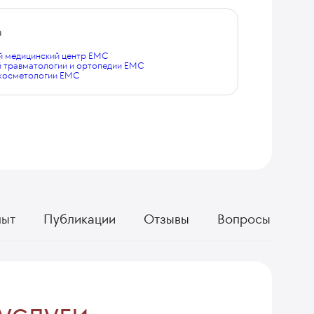
а
 медицинский центр EMC
й травматологии и ортопедии EMC
 косметологии EMC
пыт
Публикации
Отзывы
Вопросы
услуги