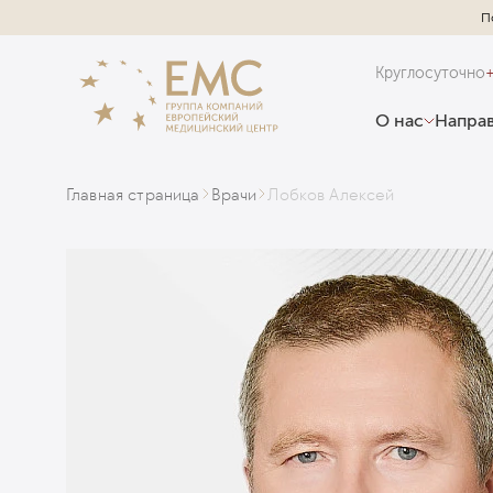
П
Круглосуточно
О нас
Направ
Главная страница
Врачи
Лобков Алексей