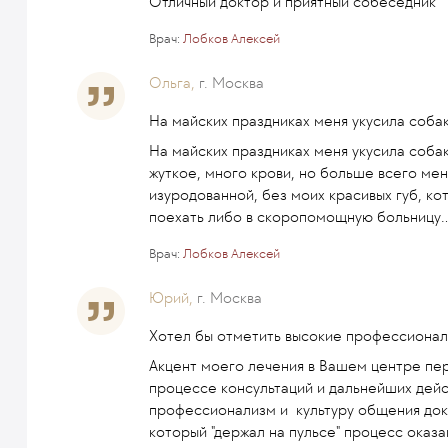
Отличный доктор и приятный собеседник
Врач:
Лобков Алексей
Ольга,
г. Москва
На майских праздниках меня укусила собак
На майских праздниках меня укусила собак
жуткое, много крови, но больше всего меня
изуродованной, без моих красивых губ, ко
поехать либо в скоропомощную больницу
.
Врач:
Лобков Алексей
Юрий,
г. Москва
Хотел бы отметить высокие профессиона
Акцент моего лечения в Вашем центре пер
процессе консультаций и дальнейших дейс
профессионализм и культуру общения док
который "держал на пульсе" процесс оказа