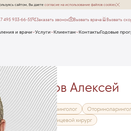
ользуясь сайтом, Вы даете
согласие на использование файлов cookies
+7 495 933-66-55
Заказать звонок
Вызвать врача
Вызвать ск
ления и врачи
Услуги
Клиентам
Контакты
Годовые про
Лобков Алексей
Оториноларинголог
Оториноларингол
Челюстно-лицевой хирург