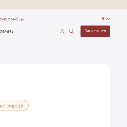
орую помощь
RU
граммы
Записаться
ог-хирург